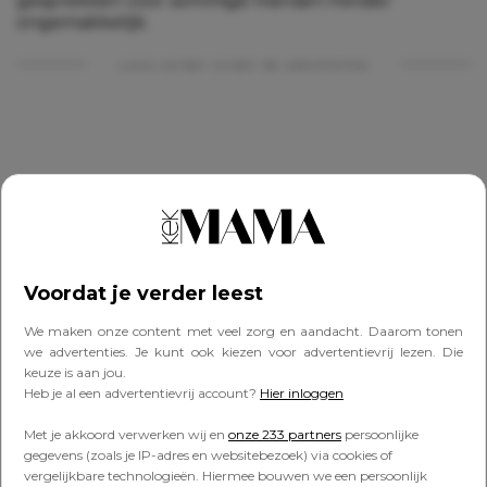
gesprekken voor sommige mensen minder
ongemakkelijk.
Lees verder onder de advertentie
Voordat je verder leest
We maken onze content met veel zorg en aandacht. Daarom tonen
we advertenties. Je kunt ook kiezen voor advertentievrij lezen. Die
keuze is aan jou.
Lees ook
Heb je al een advertentievrij account?
Hier inloggen
KIND
Met je akkoord verwerken wij en
onze 233 partners
persoonlijke
‘Aanstaande ouders moeten op
gegevens (zoals je IP-adres en websitebezoek) via cookies of
ouderschapscursus’
vergelijkbare technologieën. Hiermee bouwen we een persoonlijk