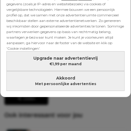
gegevens (zoals je IP-adres en websitebezoek) via cookies of
vergelijkbare technologieën. Hiermee bouwen we een persoonlijk
profiel op, dat we samen met onze advertentieruimte commercieel
beschikbaar stellen aan externe advertentienetwerken. Zo genereren
wij inkomsten door gepersonaliseerde advertenties te tonen. Sommige
partners verwerken gegevens op basis van rechtmatig belang,
waartegen je bezwaar kunt maken. Je kunt je voorkeuren altijd
Kijk voor meer inspiratie en de leukste shoptips op
aanpassen; ga hiervoor naar de footer van de website en klik op
Noppies.com
'Cookie instellingen'.
Nog meer Kek Mama?
Upgrade naar advertentievrij
Volg ons op
Facebook
en
Instagram
. Of schrijf je
€1,99 per maand
hier in voor de Kek Mama nieuwsbrief
>
Akkoord
Delen
Met persoonlijke advertenties
Delen
Ook interessant voor jou