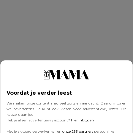
Voordat je verder leest
We maken onze content met veel zorg en aandacht. Daarom tonen
we advertenties. Je kunt ook kiezen voor advertentievrij lezen. Die
keuze is aan jou.
Heb je al een advertentievrij account?
Hier inloggen
Met je akkoord verwerken wij en
onze 233 partners
persoonlijke