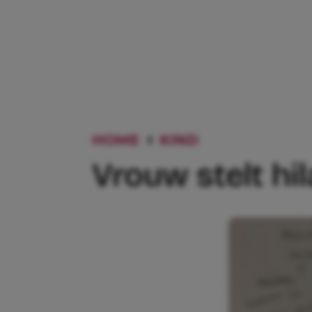
HOME
KIND
VROUW STELT
Vrouw stelt hi