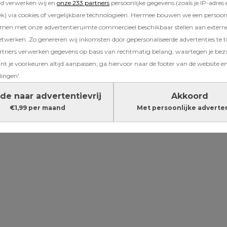
rd verwerken wij en
onze 233 partners
persoonlijke gegevens (zoals je IP-adres 
) via cookies of vergelijkbare technologieën. Hiermee bouwen we een persoonli
ties zien er iets anders uit dan voorheen. Wa
amen met onze advertentieruimte commercieel beschikbaar stellen aan extern
 de hele dag bij het zwembad kon liggen en a
etwerken. Zo genereren wij inkomsten door gepersonaliseerde advertenties te 
wat drinken te bestellen, is dat nu toch echt
ners verwerken gegevens op basis van rechtmatig belang, waartegen je be
op vakantie gaat, betekent dat eigenlijk dat je
t je voorkeuren altijd aanpassen; ga hiervoor naar de footer van de website en
rplaatst. Vaak reizen de kinderen mee en 
lingen'.
ok ergens anders liefdevol worden geholpen.
de naar advertentievrij
Akkoord
€1,99 per maand
Met persoonlijke adverte
Lees verder onder de advertentie