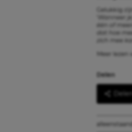
Gelukkig zij
‘
Wanneer je
één of meer
dat hoe mee
zich mee ka
Meer lezen 
Delen
Dele
alleenstaan