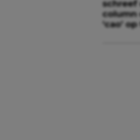
schreef
column 
‘cao’ op