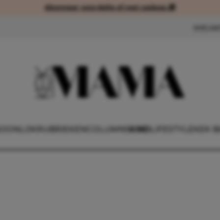
Abonneer voordelig of met cadeau 🎁
Abonneer voordelig of met cad
NIEUW
OONLIJK
RUBRIEKEN
COLUMNS
KIND
LIFESTYLE
KEK B