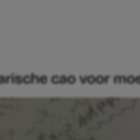
 HILARISCHE CAO VOOR MOEDERS OP
larische cao voor mo