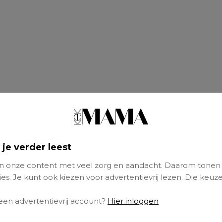
 je verder leest
 onze content met veel zorg en aandacht. Daarom tonen
es. Je kunt ook kiezen voor advertentievrij lezen. Die keuze
t dat de werktijden nogal, eh, ‘flexibel’ zijn:
‘al
 een advertentievrij account?
Hier inloggen
nde van jouw afdeling ben je het hele jaar d
zeven dagen per week bereikbaar voor je kin