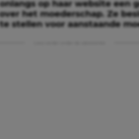
 onlangs op haar website een 
over het moederschap. Ze bes
 te stellen voor aanstaande mo
Lees verder onder de advertentie