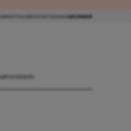
eau 🎁
SBRIEF
FACEBOOK
INSTAGRAM
ABONNEER
ABY
DOSSIERS