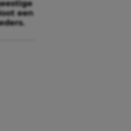
geestige
loot een
eders.