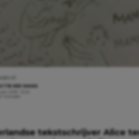
rein.nl
CTIE KEK MAMA
uari, 2016 - 12:24
d: 1 minuten
rlandse tekstschrijver Alice t