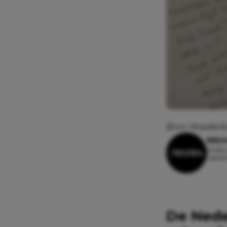
Bron: Moederb
REDA
26 febr
Leestij
De Nede