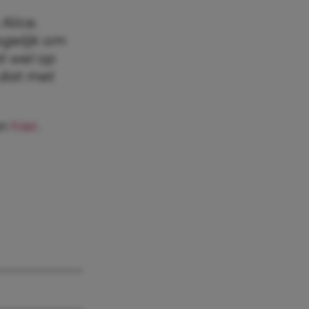
Alice.
ogelijk om
t wel op
 dat met
an
hier
.