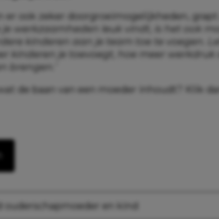
n er ook zeker doorgroeimogelijkheden, grapt 
 je werkzaamheden leuk vindt, is het ook m
dere kinderen aan je team toe te voegen. Le
r kinderen je toevoegt, hoe meer werkdruk
n brengen.’
wat de baan van een moeder inhoudt? Klik d
n
d ouderschap
moeder en kind