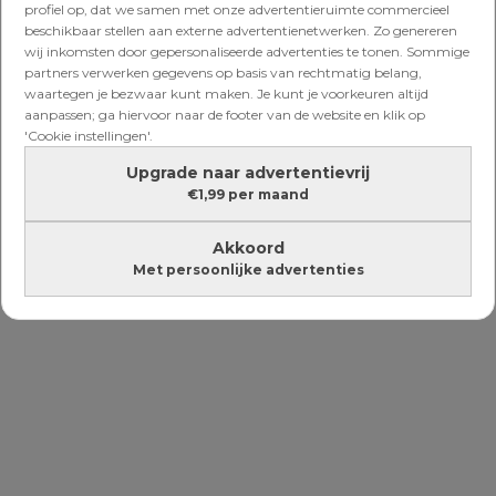
profiel op, dat we samen met onze advertentieruimte commercieel
Beeld: Canva
beschikbaar stellen aan externe advertentienetwerken. Zo genereren
MAAIKE VAN EIJK
wij inkomsten door gepersonaliseerde advertenties te tonen. Sommige
6 augustus, 2026 - 09:00
Leestijd: 5 minuten
partners verwerken gegevens op basis van rechtmatig belang,
waartegen je bezwaar kunt maken. Je kunt je voorkeuren altijd
aanpassen; ga hiervoor naar de footer van de website en klik op
Een peuter die ontploft omdat een ander kind
'Cookie instellingen'.
zijn speelgoed pakt, een kleuter die
Upgrade naar advertentievrij
ontroostbaar huilt om een verloren knuffel of
€1,99 per maand
een kind dat bang wordt van iets wat het op tv
heeft gezien: emoties kunnen bij jonge
kinderen enorm groot voelen.
Akkoord
Met persoonlijke advertenties
Lees verder onder de advertentie