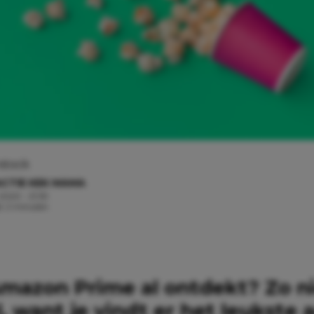
stock
CTIE KEK MAMA
 2020 - 21:39
jd: 2 minuten
Amazon Prime al ontdekt? Zo ni
, want je vindt er het leukste