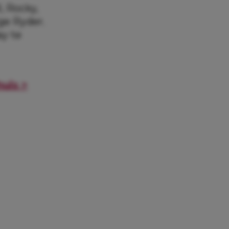
, Rocky,
ge Ryder.
y te
huis >