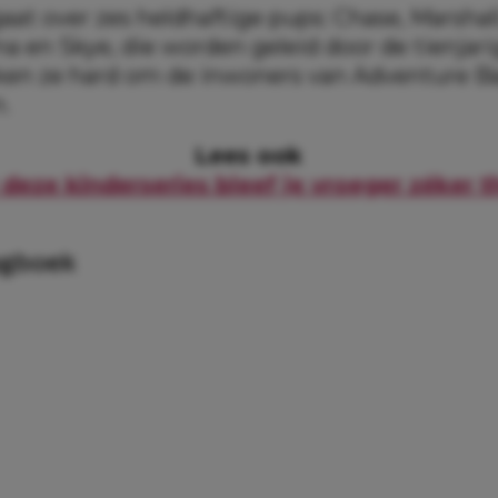
aat over zes heldhaftige pups: Chase, Marshall
a en Skye, die worden geleid door de tienjari
en ze hard om de inwoners van Adventure Ba
.
Lees ook
deze kinderseries bleef je vroeger zéker t
agboek