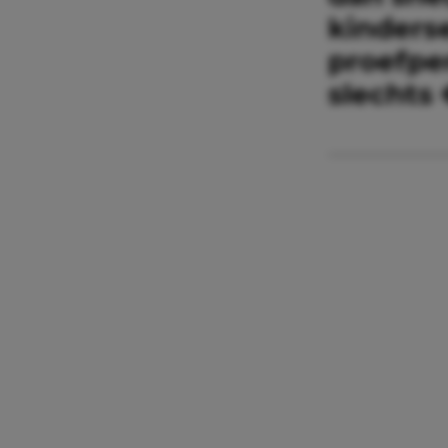
kinderse
proefper
slechts