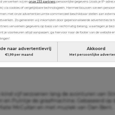
rd verwerken wij en
onze 233 partners
persoonlijke gegevens (zoals je IP-adres 
) via cookies of vergelijkbare technologieën. Hiermee bouwen we een persoonli
amen met onze advertentieruimte commercieel beschikbaar stellen aan extern
etwerken. Zo genereren wij inkomsten door gepersonaliseerde advertenties te 
ners verwerken gegevens op basis van rechtmatig belang, waartegen je be
t je voorkeuren altijd aanpassen; ga hiervoor naar de footer van de website en
lingen'.
de naar advertentievrij
Akkoord
€1,99 per maand
Met persoonlijke adverte
e kind vijf seizoenen lang de avonturen van St
n en Puintje de graafmachine. Gebaseerd op
Kate McCullan en met muziek van Dan Bern.