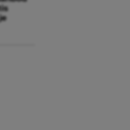
is
je