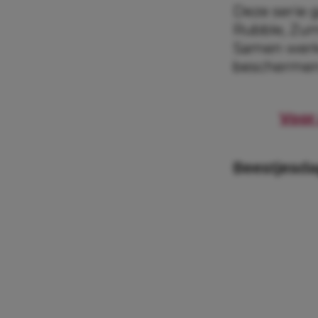
Deze serie g
Rubble, Zum
Samen werk
beschermen
Voor 
Beestjesd