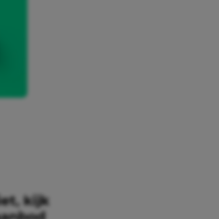
et, kijk
 aanbod