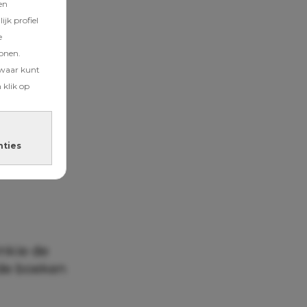
en
jk profiel
e
tonen.
zwaar kunt
 klik op
nties
inkie de
 de boeken