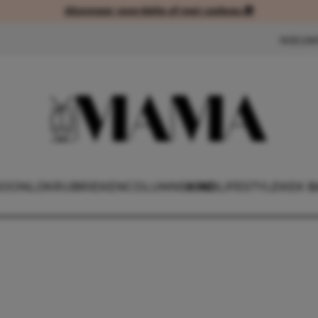
Abonneer voordelig of met cadeau 🎁
Abonneer voordelig of met cad
NIEUW
OONLIJK
RUBRIEKEN
COLUMNS
KIND
LIFESTYLE
KEK B