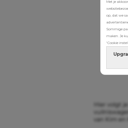
Met je akkoo
websitebezoek
op, dat we s
advertentien
Sommige part
maken. Je kun
'Cookie instel
Upgra
Hier volgt j
vuilniswage
van Kim en 