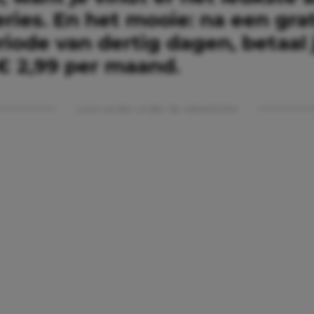
ries. En het mooie: na een grat
iode van dertig dagen, betaal 
 € 2,99 per maand.
Lees verder onder de advertentie