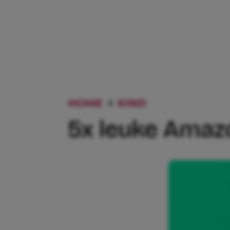
HOME
KIND
5X LEUKE AM
5x leuke Amaz