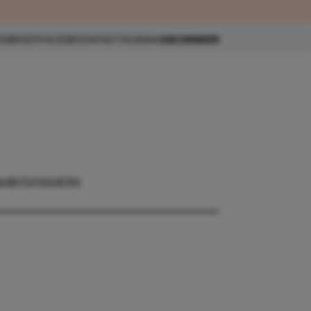
eau 🎁
SBRIEF
FACEBOOK
INSTAGRAM
ABONNEER
ABY
DOSSIERS