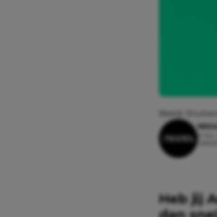
Beeld: Shutter
REDA
6 mei,
Leesti
Heb jij 
dan snel