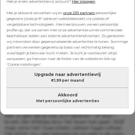
Heb je al een advertentievrij account?
Hier inloggen
Met je akkoord verwerken wij en
onze 233 partners
persoonlijke
gegevens (zoals je IP-adres en websitebezoek) via cookies of
vergelijkbare technologieën. Hiermee bouwen we een persoonlijk
profiel op, dat we samen met onze advertentieruimte commercieel
beschikbaar stellen aan externe advertentienetwerken. Zo genereren
wij inkomsten door gepersonaliseerde advertenties te tonen. Sommige
partners verwerken gegevens op basis van rechtmatig belang,
waartegen je bezwaar kunt maken. Je kunt je voorkeuren altijd
aanpassen; ga hiervoor naar de footer van de website en klik op
'Cookie instellingen'.
Upgrade naar advertentievrij
€1,99 per maand
Akkoord
Met persoonlijke advertenties
Als muziek in de oren
Niet zo gek dat je met zo’n lakleren – of vinyl –
broek niet stilletjes door het leven kan gaan. Wrijf
maar eens met twee plastic zakken tegen elkaar..
Dat klinkt nou niet bepaald als muziek in de oren,