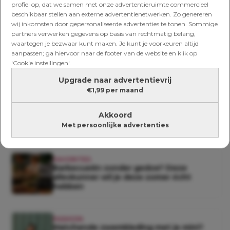
profiel op, dat we samen met onze advertentieruimte commercieel
beschikbaar stellen aan externe advertentienetwerken. Zo genereren
wij inkomsten door gepersonaliseerde advertenties te tonen. Sommige
Ga voor me-time
partners verwerken gegevens op basis van rechtmatig belang,
waartegen je bezwaar kunt maken. Je kunt je voorkeuren altijd
aanpassen; ga hiervoor naar de footer van de website en klik op
'Cookie instellingen'.
Delen
Upgrade naar advertentievrij
€1,99 per maand
Delen
Akkoord
Ook interessant voor jou
Met persoonlijke advertenties
FAVORITES
Barbecueën zonder gedoe? Deze
alleskunner wil je deze zomer écht
hebben
FASHION
Matchende zwemkleding met je mini?