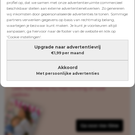
profiel op, dat we samen met onze advertentieruimte commercieel
Nu alleen nog hopen dat iedereen zijn schoenen
beschikbaar stellen aan externe advertentienetwerken. Zo genereren
wij inkomsten door gepersonaliseerde advertenties te tonen. Sommige
aanhoudt tot jullie op bestemming zijn.
partners verwerken gegevens op basis van rechtmatig belang,
Bekijk hier de nieuwe Urban Arrow FamilyNext²
waartegen je bezwaar kunt maken. Je kunt je voorkeuren altijd
aanpassen; ga hiervoor naar de footer van de website en klik op
Dit artikel is geschreven in samenwerking met
'Cookie instellingen'.
Urban Arrow.
Upgrade naar advertentievrij
€1,99 per maand
Akkoord
Kek Mama leesdeals
Met persoonlijke advertenties
Lees Kek Mama nu met korting of luxe
cadeau
Ga voor me-time