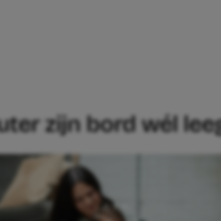
‘ZO EET MIJN PEUTER ZIJN BORD WÉL L
uter zijn bord wél lee