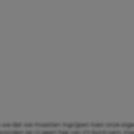
 we dat we moesten ingrijpen toen onze eig
 avonden op rij geen hap van z’n bord nam, ma