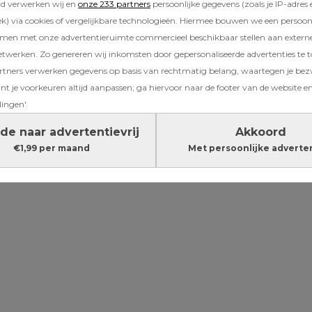
rd verwerken wij en
onze 233 partners
persoonlijke gegevens (zoals je IP-adres 
) via cookies of vergelijkbare technologieën. Hiermee bouwen we een persoonli
kten we er nooit zo’n ding van als Mack z’n b
amen met onze advertentieruimte commercieel beschikbaar stellen aan extern
vonds. Hij kon als geen ander aangeven wannee
etwerken. Zo genereren wij inkomsten door gepersonaliseerde advertenties te 
ad en de strijd aangaan werkte immers altijd 
ners verwerken gegevens op basis van rechtmatig belang, waartegen je be
t je voorkeuren altijd aanpassen; ga hiervoor naar de footer van de website en
lg dat én de sfeer in huis én onze eigen eetlu
lingen'.
de naar advertentievrij
Akkoord
Lees verder onder de advertentie
€1,99 per maand
Met persoonlijke adverte