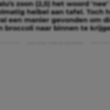
lu’s zoon (2,5) het woord ‘nee’ 
lmatig heibel aan tafel. Toch 
val een manier gevonden om d
 broccoli naar binnen te krijg
Lees verder onder de advertentie