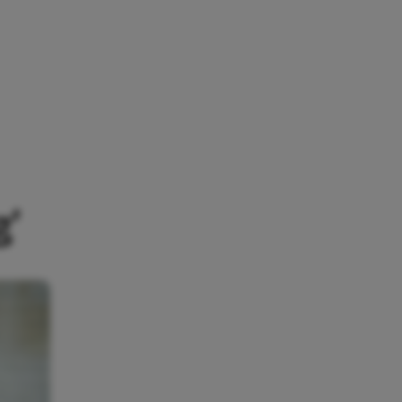
EEG’
g’