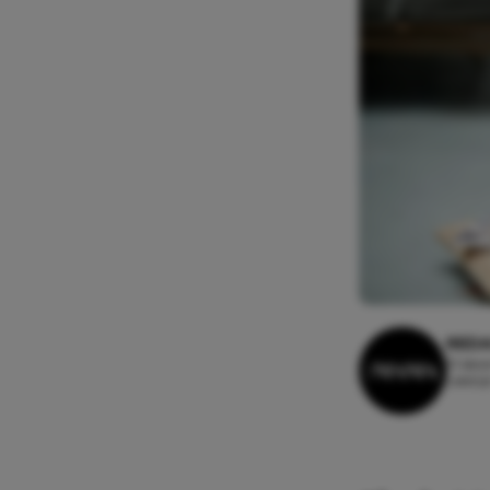
REDA
31 dec
Leesti