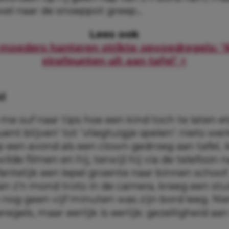
wel naar de snoeppot greep…
Lees ook
moeders hanteren strikte opvoedregels: ‘I
strafpunten uit aan tafel’ >
id
me suf naar tips hoe een kind toch te laten e
ent blijven’ tot ‘vliegtuigje spelen’: niets wer
p een avond als een clown gedroeg aan tafel, 
ilde filmen en hij, terwijl hij via de telefoon n
antelijk een lepel groente naar binnen schoof
an z’n mond trots in de camera, kreeg een stu
 nog geen vijf minuten was zijn bord leeg. Ni
egels, maar eerlijk is eerlijk: gezelligheid aan