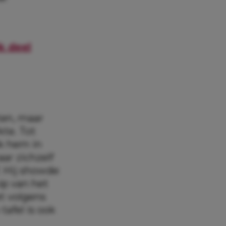
k deel
ten, maar
kte. Tot
ik hem in
aar zichzelf
. Hij showde
ip van het
et volgens
 tafel is ook