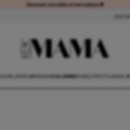
Abonneer voordelig of met cadeau 🎁
Abonneer voordelig of met cad
NIEUW
OONLIJK
RUBRIEKEN
COLUMNS
KIND
LIFESTYLE
KEK B