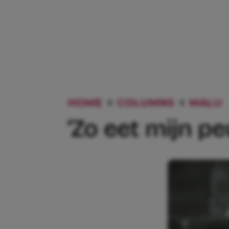
HOME
COLUMNS
MALU
‘Zo eet mijn pe