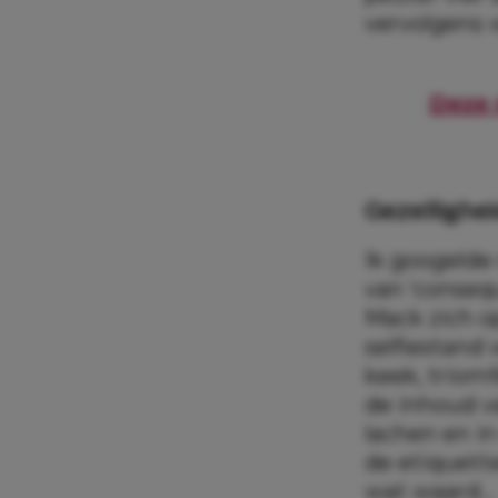
vervolgens 
Deze 
Gezellighe
Ik googelde 
van ‘consequ
Mack zich o
selfiestand w
keek, triomf
de inhoud v
lachen en in
de etiquetter
wat waard…