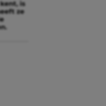
kent, is
heeft ze
ie
en.