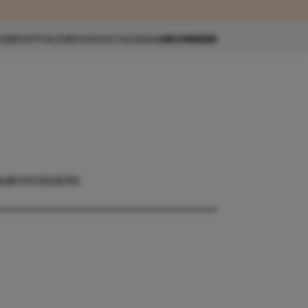
eau 🎁
SBRIEF
FACEBOOK
INSTAGRAM
ABONNEER
ABY
DOSSIERS