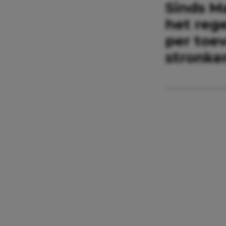
Sinds Ma
het rege
per toe
stronken