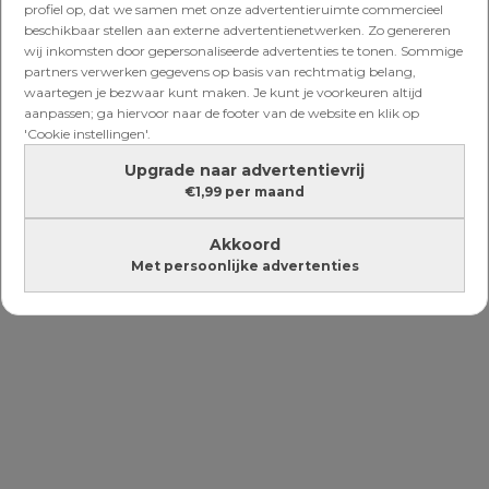
profiel op, dat we samen met onze advertentieruimte commercieel
beschikbaar stellen aan externe advertentienetwerken. Zo genereren
wij inkomsten door gepersonaliseerde advertenties te tonen. Sommige
partners verwerken gegevens op basis van rechtmatig belang,
waartegen je bezwaar kunt maken. Je kunt je voorkeuren altijd
aanpassen; ga hiervoor naar de footer van de website en klik op
'Cookie instellingen'.
Upgrade naar advertentievrij
€1,99 per maand
Akkoord
Met persoonlijke advertenties