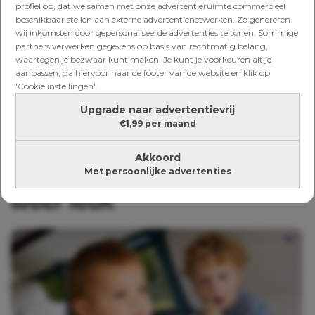
profiel op, dat we samen met onze advertentieruimte commercieel
NIEUWS
beschikbaar stellen aan externe advertentienetwerken. Zo genereren
B&B Vol Liefde-Dani Zijlstra ervaarde
wij inkomsten door gepersonaliseerde advertenties te tonen. Sommige
eerste weken na bevalling anders dan
partners verwerken gegevens op basis van rechtmatig belang,
verwacht: ‘Heel heftig’
waartegen je bezwaar kunt maken. Je kunt je voorkeuren altijd
aanpassen; ga hiervoor naar de footer van de website en klik op
'Cookie instellingen'.
Upgrade naar advertentievrij
Broodtrommels, badschuim
€1,99 per maand
en kleine rugzakjes: zo
Akkoord
wordt terug in het ritme
Met persoonlijke advertenties
weer leuk