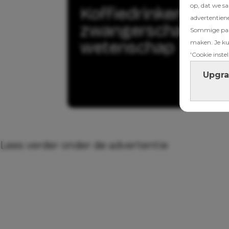
op, dat we s
Koffiedrinken tijden
advertentien
zwangerschap? Dit 
Sommige part
wetenschap
maken. Je kun
'Cookie instel
Upgra
Lees verder onder de advertentie