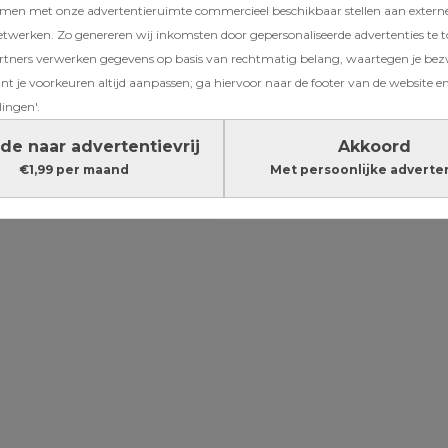
amen met onze advertentieruimte commercieel beschikbaar stellen aan extern
s je
etwerken. Zo genereren wij inkomsten door gepersonaliseerde advertenties te 
zegt de
ners verwerken gegevens op basis van rechtmatig belang, waartegen je be
t je voorkeuren altijd aanpassen; ga hiervoor naar de footer van de website en
7x fijne plekken vo
lingen'.
een kop koffie in
de naar advertentievrij
Akkoord
Amsterdam (zonde
€1,99 per maand
Met persoonlijke adverte
kids)