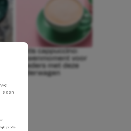
Gratis cappuccino:
oor
verwenmoment voor
moeders met deze
kinderwagen
 we
 is aan
en
jk profiel