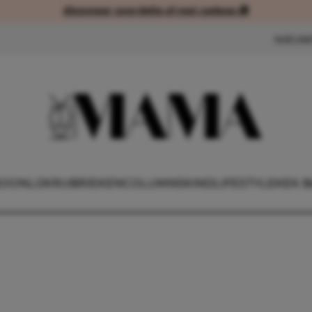
Abonneer voordelig of met cadeau 🎁
Abonneer voordelig of met cad
NIEUW
OONLIJK
RUBRIEKEN
COLUMNS
KIND
LIFESTYLE
KEK B