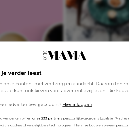
De 3 beste
koffiemomenten v
drukke moeders (+
tips en hacks)
 je verder leest
 onze content met veel zorg en aandacht. Daarom tonen
es. Je kunt ook kiezen voor advertentievrij lezen. Die keuze
NIEUWS
 een advertentievrij account?
Hier inloggen
rd verwerken wij en
onze 233 partners
persoonlijke gegevens (zoals je IP-adres 
) via cookies of vergelijkbare technologieën. Hiermee bouwen we een persoonli