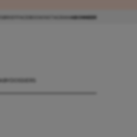
eau 🎁
SBRIEF
FACEBOOK
INSTAGRAM
ABONNEER
ABY
DOSSIERS