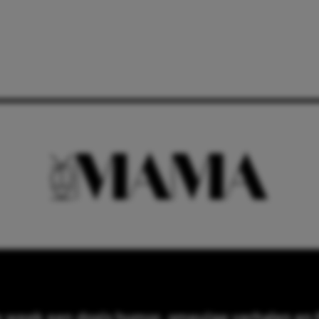
e week een dosis humor, smeuïge verhalen en f