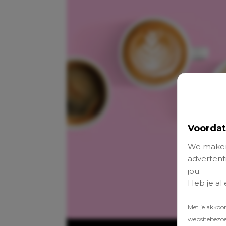
Voordat
We maken
advertenti
jou.
Heb je al
Met je akkoo
websitebezoek