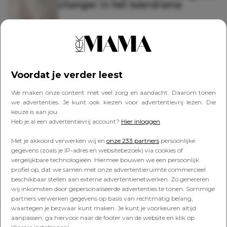
changer in het luierdrama
KIND
7 tips voor een onvergetelijke
Sintperiode
Voordat je verder leest
We maken onze content met veel zorg en aandacht. Daarom tonen
we advertenties. Je kunt ook kiezen voor advertentievrij lezen. Die
keuze is aan jou.
BOODSCHAPPEN
Heb je al een advertentievrij account?
Hier inloggen
Waarom déze app een druk leven
lekkerder maakt – én makkelijker
Met je akkoord verwerken wij en
onze 233 partners
persoonlijke
gegevens (zoals je IP-adres en websitebezoek) via cookies of
vergelijkbare technologieën. Hiermee bouwen we een persoonlijk
profiel op, dat we samen met onze advertentieruimte commercieel
beschikbaar stellen aan externe advertentienetwerken. Zo genereren
wij inkomsten door gepersonaliseerde advertenties te tonen. Sommige
partners verwerken gegevens op basis van rechtmatig belang,
Lees verder onder de advertentie
waartegen je bezwaar kunt maken. Je kunt je voorkeuren altijd
aanpassen; ga hiervoor naar de footer van de website en klik op