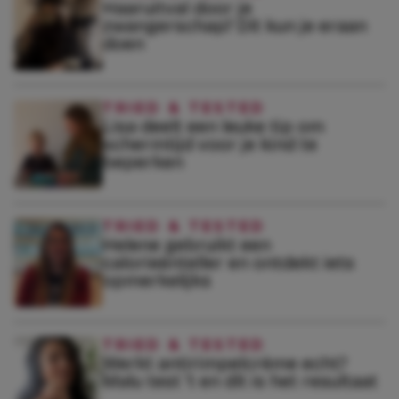
Haaruitval door je
zwangerschap? Dít kun je eraan
doen
TRIED & TESTED
Lisa deelt een leuke tip om
schermtijd voor je kind te
beperken
TRIED & TESTED
Helene gebruikt een
calorieënteller en ontdekt iets
opmerkelijks
TRIED & TESTED
Werkt antirimpelcrème echt?
Malu test ’t en dít is het resultaat