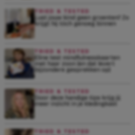
TRIED & TESTED
Lust jouw kind geen groenten? Zo
krijgt hij tóch genoeg binnen
TRIED & TESTED
Eline test mindfulnesskaarten
met haar zoon (en dat levert
bijzondere gesprekken op)
TRIED & TESTED
Door deze handige tips krijg jij
meer inzicht in je kledingkast
TRIED & TESTED