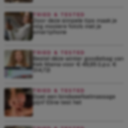
TRIED & TESTED
Door deze simpele tips maak je
nóg mooiere foto’s met je
smartphone
TRIED & TESTED
Bestel déze winter goodiebag van
Kek Mama voor € 49,95 (i.p.v. €
314,72)
TRIED & TESTED
Doet een bindweefselmassage
pijn? Eline test het