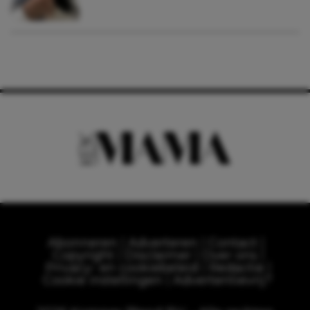
Abonneren
Adverteren
Contact
Copyright
Disclaimer
Over ons
Privacy- en cookiebeleid
Redactie
Cookie instellingen
Advertentievrij?