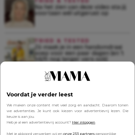
TRIED & TESTED
Na het zien van deze video sta jij
voortaan wél uitgerust op
TRIED & TESTED
Zó maak je in een handomdraai
soep voor een paar dagen (en ’t
blijft nog langer vers ook)
TRIED & TESTED
Lisa krijgt een vitamine-infuus en
dít is het resultaat
Voordat je verder leest
We maken onze content met veel zorg en aandacht. Daarom tonen
we advertenties. Je kunt ook kiezen voor advertentievrij lezen. Die
keuze is aan jou.
TRIED & TESTED
Heb je al een advertentievrij account?
Hier inloggen
Veel volume, geen klontjes: Eline
test déze mascara en is fan
Met je akkoord verwerken wij en
onze 233 partners
persoonlijke