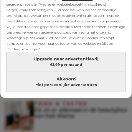
gegevens (zoals je IP-adres en websitebezoek) via cookies of
vergelijkbare technologieën. Hiermee bouwen we een persoonlijk
profiel op, dat we samen met onze advertentieruimte commercieel
beschikbaar stellen aan externe advertentienetwerken. Zo genereren
TRIED & TESTED
wij inkomsten door gepersonaliseerde advertenties te tonen. Sommige
Bestel nu met ongelofelijke
partners verwerken gegevens op basis van rechtmatig belang,
korting: goodiebox waar jij én je
waartegen je bezwaar kunt maken. Je kunt je voorkeuren altijd
kind blij van worden
aanpassen; ga hiervoor naar de footer van de website en klik op
'Cookie instellingen'.
Upgrade naar advertentievrij
TRIED & TESTED
€1,99 per maand
Zo makkelijk kan het zijn: dit is dé
tip tegen huidveroudering
Akkoord
Met persoonlijke advertenties
TRIED & TESTED
Dít zit er allemaal in de beautybox
van Kek Mama