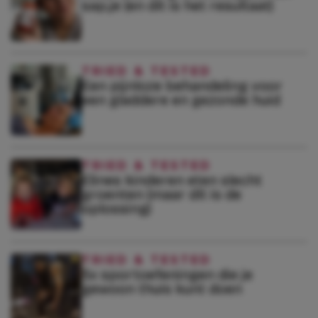
sap.je (en dít is het resultaat)
TRIED & TESTED
Een pijnloze behandeling voor
een gladdere en gezonde huid
TRIED & TESTED
Elines kinderen eten slecht
groenten (maar dít is de
oplossing)
TRIED & TESTED
5x sportoefeningen die je
gewoon thuis kunt doen