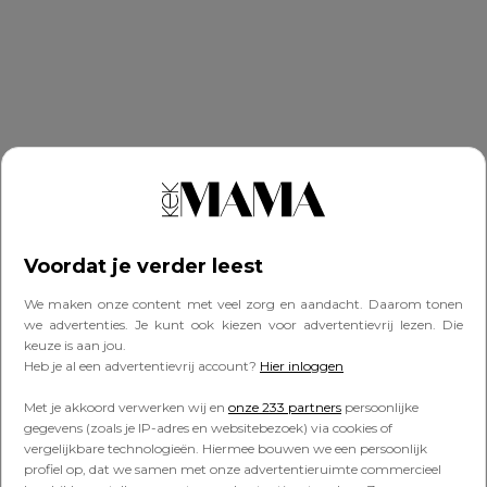
Voordat je verder leest
We maken onze content met veel zorg en aandacht. Daarom tonen
Figuren prikken
we advertenties. Je kunt ook kiezen voor advertentievrij lezen. Die
keuze is aan jou.
Heb je al een advertentievrij account?
Hier inloggen
Met je akkoord verwerken wij en
onze 233 partners
persoonlijke
gegevens (zoals je IP-adres en websitebezoek) via cookies of
vergelijkbare technologieën. Hiermee bouwen we een persoonlijk
profiel op, dat we samen met onze advertentieruimte commercieel