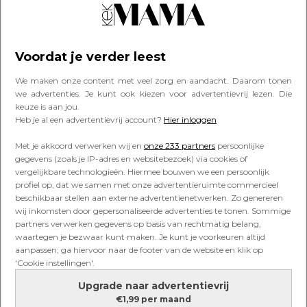
COMMERCIËLE REDACTIE
Voordat je verder leest
6 augustus, 2026 - 10:06
Leestijd: 2 minuten
We maken onze content met veel zorg en aandacht. Daarom tonen
we advertenties. Je kunt ook kiezen voor advertentievrij lezen. Die
keuze is aan jou.
De ochtend met kinderen is eigenlijk al een
Heb je al een advertentievrij account?
Hier inloggen
workout voordat je de deur uit bent. Dan is een
elektrische bakfiets geen overbodige luxe,
Met je akkoord verwerken wij en
onze 233 partners
persoonlijke
maar de echte gamechanger voor je
gegevens (zoals je IP-adres en websitebezoek) via cookies of
ochtendroutine.
vergelijkbare technologieën. Hiermee bouwen we een persoonlijk
De nieuwe
Urban Arrow FamilyNext²
is gemaakt
profiel op, dat we samen met onze advertentieruimte commercieel
voor precies dat drukke gezinsleven. Kinderen
beschikbaar stellen aan externe advertentienetwerken. Zo genereren
voorin, tassen erbij, misschien nog snel langs de
wij inkomsten door gepersonaliseerde advertenties te tonen. Sommige
supermarkt en hop, door naar de rest van de dag.
partners verwerken gegevens op basis van rechtmatig belang,
waartegen je bezwaar kunt maken. Je kunt je voorkeuren altijd
aanpassen; ga hiervoor naar de footer van de website en klik op
Volle dagen, volle fietsbakken
'Cookie instellingen'.
De Urban Arrow FamilyNext² treedt in de
Upgrade naar advertentievrij
voetsporen van de populaire FamilyNext. Alles wat
€1,99 per maand