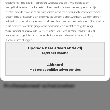
gegevens (zoals je IP-adres en websitebezoek) via cookies of
vergelijkbare technologieën. Hiermee bouwen we een persoonlijk
profiel op, dat we samen met onze advertentieruimte commercieel
beschikbaar stellen aan externe advertentienetwerken. Zo genereren
wij inkomsten door gepersonaliseerde advertenties te tonen. Sommige
partners verwerken gegevens op basis van rechtmatig belang,
waartegen je bezwaar kunt maken. Je kunt je voorkeuren altijd
aanpassen; ga hiervoor naar de footer van de website en klik op
'Cookie instellingen'.
Upgrade naar advertentievrij
€1,99 per maand
Hartstikke mooi en oersimpel, deze lampion. En je
Akkoord
hebt alleen maar een potlood, dikke naald, papier,
rubberfoam en dubbelzijdig tape nodig. Check de
Met persoonlijke advertenties
video om te zien hoe je deze lampion precies maakt.
Professioneel schatzoeker