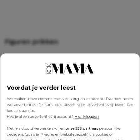
Figuren prikken
Voordat je verder leest
We maken onze content met veel zorg en aandacht. Daarom tonen
we advertenties. Je kunt ook kiezen voor advertentievrij lezen. Die
keuze is aan jou.
Heb je al een advertentievrij account?
Hier inloggen
Hartstikke mooi en oersimpel, deze lampion. En je
Met je akkoord verwerken wij en
onze 233 partners
persoonlijke
hebt alleen maar een potlood, dikke naald, papier,
gegevens (zoals je IP-adres en websitebezoek) via cookies of