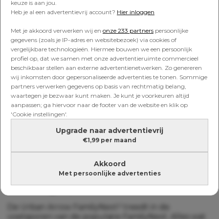
keuze is aan jou.
Heb je al een advertentievrij account?
Hier inloggen
Met je akkoord verwerken wij en
onze 233 partners
persoonlijke
COMMERCIËLE REDACTIE
gegevens (zoals je IP-adres en websitebezoek) via cookies of
6 augustus, 2026 - 10:06
vergelijkbare technologieën. Hiermee bouwen we een persoonlijk
Leestijd: 2 minuten
profiel op, dat we samen met onze advertentieruimte commercieel
beschikbaar stellen aan externe advertentienetwerken. Zo genereren
wij inkomsten door gepersonaliseerde advertenties te tonen. Sommige
De ochtend met kinderen is eigenlijk al een
partners verwerken gegevens op basis van rechtmatig belang,
workout voordat je de deur uit bent. Dan is een
waartegen je bezwaar kunt maken. Je kunt je voorkeuren altijd
elektrische bakfiets geen overbodige luxe,
aanpassen; ga hiervoor naar de footer van de website en klik op
maar de echte gamechanger voor je
'Cookie instellingen'.
ochtendroutine.
Upgrade naar advertentievrij
De nieuwe
Urban Arrow FamilyNext²
is gemaakt
€1,99 per maand
voor precies dat drukke gezinsleven. Kinderen
voorin, tassen erbij, misschien nog snel langs de
Akkoord
supermarkt en hop, door naar de rest van de dag.
Met persoonlijke advertenties
Volle dagen, volle fietsbakken
De Urban Arrow FamilyNext² treedt in de
voetsporen van de populaire FamilyNext. Alles wat