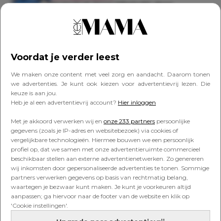
Hysterisch (maar hilarisch): deze
influencer-parodie moet je even zien
NOG MEER VIDEO'S
Voordat je verder leest
Uniek: een kijkje achter de schermen bij
gasthoofdredacteur Nicolette van Dam
We maken onze content met veel zorg en aandacht. Daarom tonen
we advertenties. Je kunt ook kiezen voor advertentievrij lezen. Die
keuze is aan jou.
Heb je al een advertentievrij account?
Hier inloggen
BN'ERS
Michelle Walk deelt schrik na ernstig
Met je akkoord verwerken wij en
onze 233 partners
persoonlijke
zwembadongeluk van zoon: ‘Een
gegevens (zoals je IP-adres en websitebezoek) via cookies of
godswonder dat hij ongedeerd is’
vergelijkbare technologieën. Hiermee bouwen we een persoonlijk
profiel op, dat we samen met onze advertentieruimte commercieel
beschikbaar stellen aan externe advertentienetwerken. Zo genereren
Lees verder onder de advertentie
wij inkomsten door gepersonaliseerde advertenties te tonen. Sommige
partners verwerken gegevens op basis van rechtmatig belang,
waartegen je bezwaar kunt maken. Je kunt je voorkeuren altijd
aanpassen; ga hiervoor naar de footer van de website en klik op
'Cookie instellingen'.