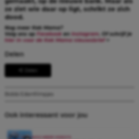
gemaakt, op de nieuwe bank. Maar als
ze ziet wie daar op ligt, schrikt ze zich
dood.
Nog meer Kek Mama?
Volg ons op
Facebook
en
Instagram
. Of schrijf je
hier in voor de Kek Mama nieuwsbrief
>
Delen
Delen
Bobbi Eden
filmpjes
Ook interessant voor jou
NOG MEER VIDEO'S