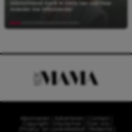
wenochtend merk ik niets van wat haar
moeder me influisterde’
Abonneren
Adverteren
Contact
Copyright
Disclaimer
Over ons
Privacy- en cookiebeleid
Redactie