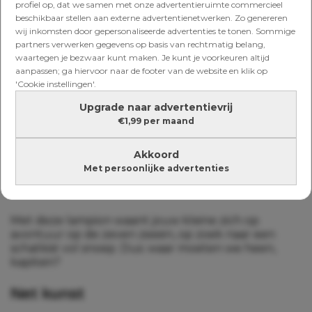
profiel op, dat we samen met onze advertentieruimte commercieel
beschikbaar stellen aan externe advertentienetwerken. Zo genereren
Professioneel schatzoeker
wij inkomsten door gepersonaliseerde advertenties te tonen. Sommige
partners verwerken gegevens op basis van rechtmatig belang,
waartegen je bezwaar kunt maken. Je kunt je voorkeuren altijd
aanpassen; ga hiervoor naar de footer van de website en klik op
'Cookie instellingen'.
Upgrade naar advertentievrij
€1,99 per maand
Akkoord
Met persoonlijke advertenties
Met deze lampion waant jouw kleine zich op
avontuur op de zeven zeeën, op zoek naar een
schatkist vol snoep. Dus: waar moeten we heen,
kapitein?
Net kunst