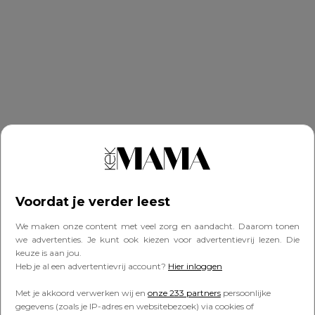
Voordat je verder leest
We maken onze content met veel zorg en aandacht. Daarom tonen
we advertenties. Je kunt ook kiezen voor advertentievrij lezen. Die
keuze is aan jou.
Figuren prikken
Heb je al een advertentievrij account?
Hier inloggen
Met je akkoord verwerken wij en
onze 233 partners
persoonlijke
gegevens (zoals je IP-adres en websitebezoek) via cookies of