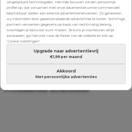
vergelijkbare technologieën. Hiermee bouwen we een persoonlijk
profiel op, dat we samen met onze advertentieruimte commercieel
beschikbaar stellen aan externe advertentienetwerken. Zo genereren
wij inkomsten door gepersonaliseerde advertenties te tonen. Sommige
partners verwerken gegevens op basis van rechtmatig belang,
waartegen je bezwaar kunt maken. Je kunt je voorkeuren altijd
aanpassen; ga hiervoor naar de footer van de website en klik op
'Cookie instellingen'.
Upgrade naar advertentievrij
€1,99 per maand
Hartstikke mooi en oersimpel, deze lampion. En je
hebt alleen maar een potlood, dikke naald, papier,
rubberfoam en dubbelzijdig tape nodig. Check de
Akkoord
video om te zien hoe je deze lampion precies maakt.
Met persoonlijke advertenties
Professioneel schatzoeker