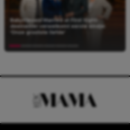
Babynieuws! Married at First Sight-
deelnemer verwelkomt eerste kindje:
‘Onze grootste liefde’