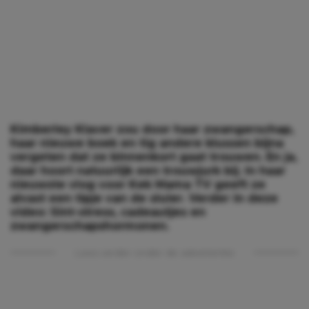
Kimberley Klaver zou door haar zwangerschap,
haar nieuwe boek en tig andere klussen bijna
vergeten dat ze binnenkort gaat trouwen. En ja,
daar hoort natuurlijk een trouwjurk bij. In haar
nieuwste vlog voor Kek Mama TV geeft ze
alvast een tipje van de sluier. Verder in deze
video: Sint-stress, cadeautjes en
zwangerschapshormonen.
Lees verder onder de advertentie