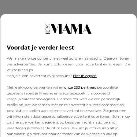
Kimberley schrijft elke maand een column op
Kekmama.nl over het moederschap. Benieuwd?
Voordat je verder leest
Lees ze hier
Montage: Marloes Slootmans
We maken onze content met veel zorg en aandacht. Daarom tonen
we advertenties. Je kunt ook kiezen voor advertentievrij lezen. Die
keuze is aan jou.
Delen
Heb je al een advertentievrij account?
Hier inloggen
Met je akkoord verwerken wij en
onze 233 partners
persoonlijke
Delen
gegevens (zoals je IP-adres en websitebezoek) via cookies of
vergelijkbare technologieën. Hiermee bouwen we een persoonlijk
profiel op, dat we samen met onze advertentieruimte commercieel
beschikbaar stellen aan externe advertentienetwerken. Zo genereren
kimberley klaver
ouderschap
sinterklaas
wij inkomsten door gepersonaliseerde advertenties te tonen. Sommige
zwangerschap
partners verwerken gegevens op basis van rechtmatig belang,
waartegen je bezwaar kunt maken. Je kunt je voorkeuren altijd
aanpassen; ga hiervoor naar de footer van de website en klik op