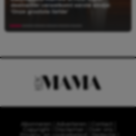
deelnemer verwelkomt eerste kindje:
‘Onze grootste liefde’
Abonneren
Adverteren
Contact
Copyright
Disclaimer
Over ons
Privacy- en cookiebeleid
Redactie