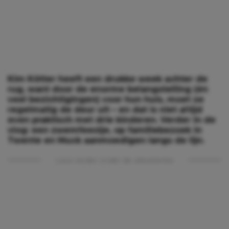
Kim Kötter heeft een drukke week achter de
rug, want door de enorme belangstelling (én
veel bezichtigingen) voor hun huis, moet ze
regelmatig de deur uit – en dat is niet altijd
even praktisch met drie kinderen. Verder in de
vlog: een zwemfeestje, op familiebezoek in
Twente en Muck aanmoedigen langs de lijn.
Lees verder onder de advertentie