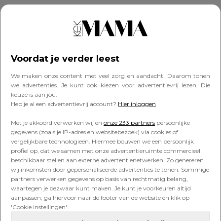
Voor meer video’s van Kim:
check haar YouTube-
kanaal
of kijk elke donderdag om 10.00 uur op
Kek Mama TV
.
Voordat je verder leest
Montage: Lisanne Tinga
We maken onze content met veel zorg en aandacht. Daarom tonen
we advertenties. Je kunt ook kiezen voor advertentievrij lezen. Die
Delen
keuze is aan jou.
Heb je al een advertentievrij account?
Hier inloggen
Delen
Met je akkoord verwerken wij en
onze 233 partners
persoonlijke
gegevens (zoals je IP-adres en websitebezoek) via cookies of
vergelijkbare technologieën. Hiermee bouwen we een persoonlijk
profiel op, dat we samen met onze advertentieruimte commercieel
baby
kim kotter
opvoeden
ouderschap
beschikbaar stellen aan externe advertentienetwerken. Zo genereren
wij inkomsten door gepersonaliseerde advertenties te tonen. Sommige
partners verwerken gegevens op basis van rechtmatig belang,
Ook interessant voor jou
waartegen je bezwaar kunt maken. Je kunt je voorkeuren altijd
aanpassen; ga hiervoor naar de footer van de website en klik op
'Cookie instellingen'.