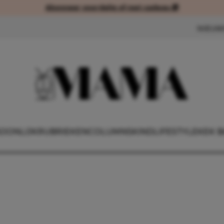
Abonneer voordelig of met cadeau 🎁
Abonneer voordelig of met cad
NIEUW
OONLIJK
RUBRIEKEN
COLUMNS
KIND
LIFESTYLE
KEK B