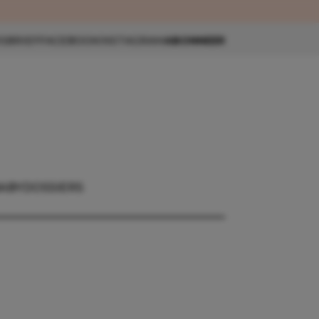
eau 🎁
SBRIEF
FACEBOOK
INSTAGRAM
ABONNEER
ABY
DOSSIERS