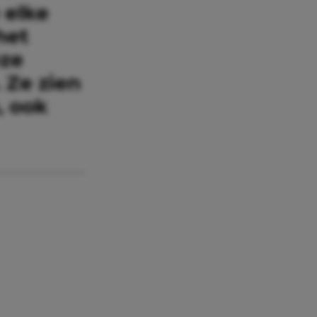
 elke
het
eze
. Ze zien
, ook