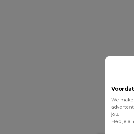
Voordat
We maken
advertenti
jou.
Heb je al