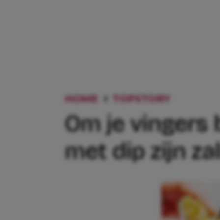
HOME
TOPSTORY
OM JE V
Om je vingers b
met dip zijn zal