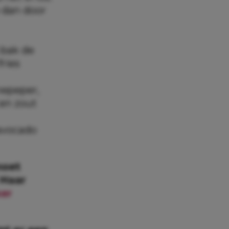
 dan door
 bak de
fries
nepeper,
 en zout
 avocado
moet
 Haar
er