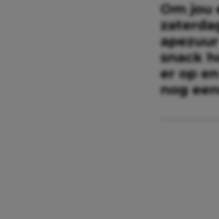
Om jou 
zaterdag
apezuur
snack ho
er op en
nog een