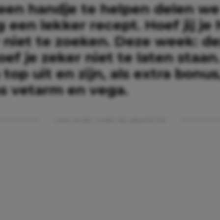
een handje te helpen delen we
 een lekker recept. Hoef jij je 
 niet te zoeken. Deze week: d
ef je zeker niet te laten staan
 top uit en zijn, als extra bonus
s vetarm en vega.
Lees verder onder de advertentie