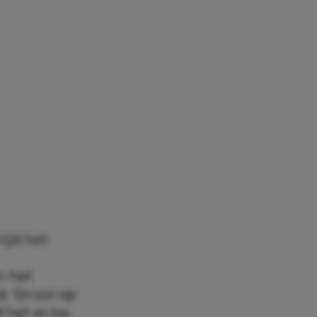
ijd het
n het
. Strooi op
het ei los.