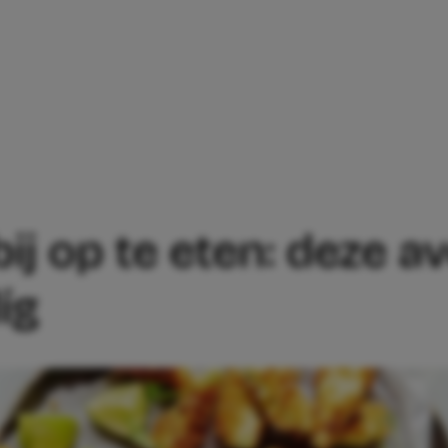
INGERS BIJ OP TE ETEN: DEZE AVOCADO 
ij op te eten: deze a
íg