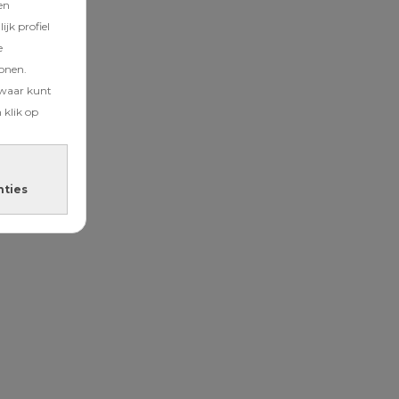
en
jk profiel
e
tonen.
zwaar kunt
 klik op
nties