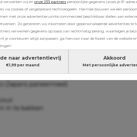
ties | bereidingstijd 25 minuten
rd verwerken wij en
onze 233 partners
persoonlijke gegevens (zoals je IP-adres 
) via cookies of vergelijkbare technologieën. Hiermee bouwen we een persoonli
amen met onze advertentieruimte commercieel beschikbaar stellen aan extern
etwerken. Zo genereren wij inkomsten door gepersonaliseerde advertenties te 
ners verwerken gegevens op basis van rechtmatig belang, waartegen je be
t je voorkeuren altijd aanpassen; ga hiervoor naar de footer van de website en
et rijpe) avocado’s
lingen'.
ltbloem
de naar advertentievrij
Akkoord
nnepeper
€1,99 per maand
Met persoonlijke adverte
len komijn
lookpoeder
ko (Japans paneermeel)
 zout
 om in te bakken