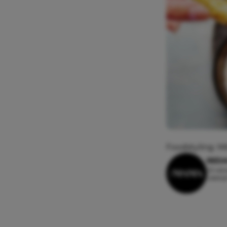
Foodstyling: M
REDA
23 okt
Leesti