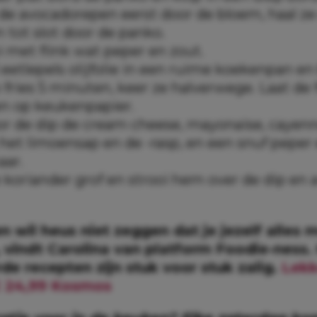
de avocadorepen eerst door de bloem, haal ze
n tot slot door de panko.
 met flink wat peper en zout.
 eetlepels olijfolie in een ruime koekenpan en
fries 5 minuten, keer ze halverwege. Laat de 
en op keukenpapier.
or de dip de cream cheese, mayonaise, cayen
 het limoensap en de -rasp, en een snuf peper
aar.
e koriander grof en strooi hem over de dip en
 wil heus niet zeggen dat je jezelf alles 
 vindt Carolina van platform Foodie-ness.
e recepten zijn stuk voor stuk zalig.
Lekk
€ 24,99 Kosmos