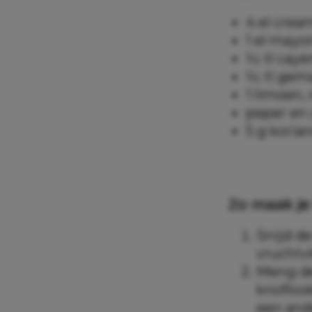
4 el crea
1 el mayo
½ tl cay
½ tl gem
1 limoen,
peper en
5 g koria
Zo maak je
Snijd de
vruchtvl
Meng de
knoflook
een ande