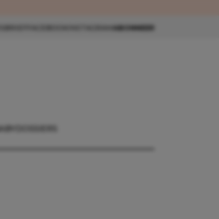
eau 🎁
SBRIEF
FACEBOOK
INSTAGRAM
ABONNEER
ABY
DOSSIERS