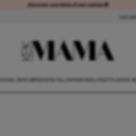
Abonneer voordelig of met cadeau 🎁
Abonneer voordelig of met cad
NIEUW
OONLIJK
RUBRIEKEN
COLUMNS
KIND
LIFESTYLE
KEK B