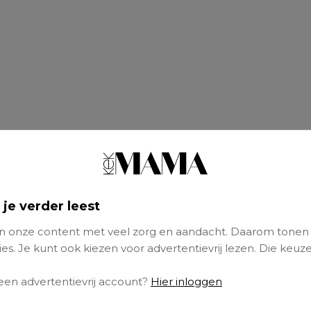
 je verder leest
jongerencoach Mariette Dietz deelt de nodige 
 onze content met veel zorg en aandacht. Daarom tonen
es. Je kunt ook kiezen voor advertentievrij lezen. Die keuze
p
 een advertentievrij account?
Hier inloggen
rom hoe oprecht je boodschap is. Meen je wat 