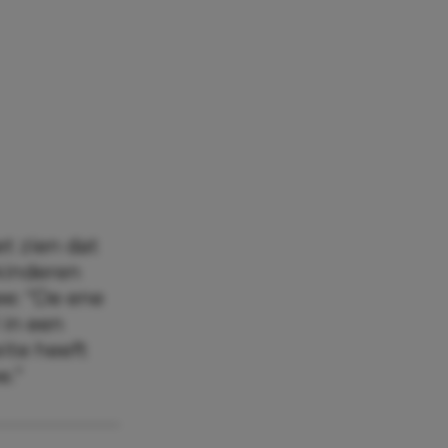
et zien dat
 kinderen
ee: “De ene
 in een
eite heeft
e.”