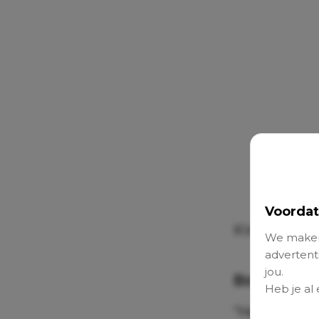
Voordat
Kinder- en 
We maken
advertenti
jou.
Boodscha
Heb je al
“Het gaat e