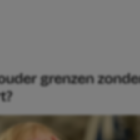
EL JE ALS OUDER GRENZEN ZONDER DA
s ouder grenzen zonde
t?