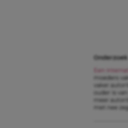
Onderzoek
Een interna
moeders vak
vaker autor
ouder is van
meer autorit
met nee zeg