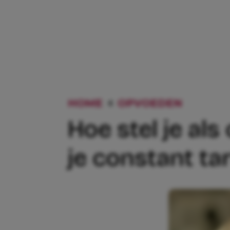
HOME
OPVOEDEN
HOE ST
Hoe stel je al
je constant tar