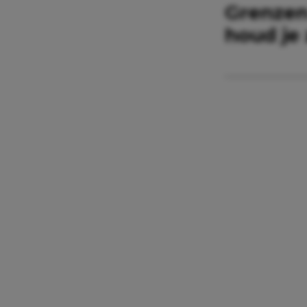
Grenzen
houd je 