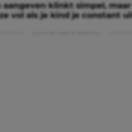
 aangeven klinkt simpel, maar
ze vol als je kind je constant u
Lees verder onder de advertentie