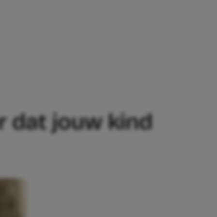
T JOUW KIND JE CONSTANT TART?
r dat jouw kind