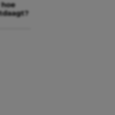
 hoe
itdaagt?