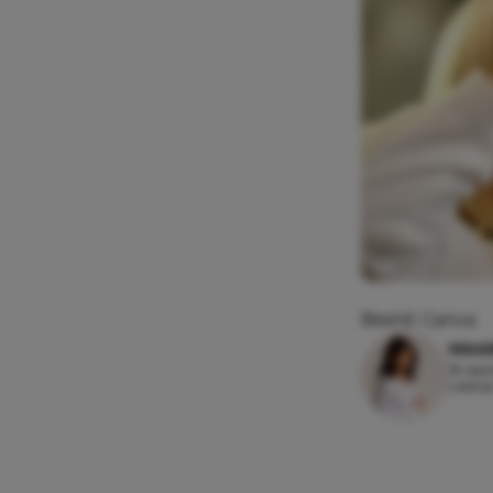
Beeld: Canva
MAAI
18 sep
Leesti