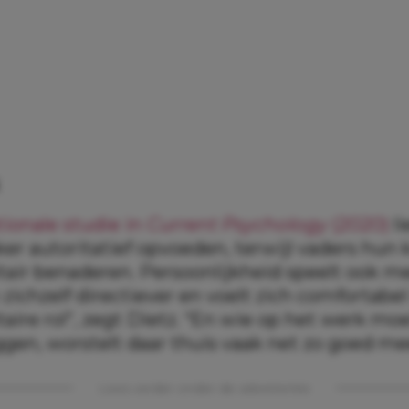
tionale studie in
Current Psychology
(2020)
li
er autoritatief opvoeden, terwijl vaders hun
itair benaderen. Persoonlijkheid speelt ook m
 zichzelf directiever en voelt zich comfortabel
aire rol”, zegt Dietz. “En wie op het werk mo
gen, worstelt daar thuis vaak net zo goed me
Lees verder onder de advertentie