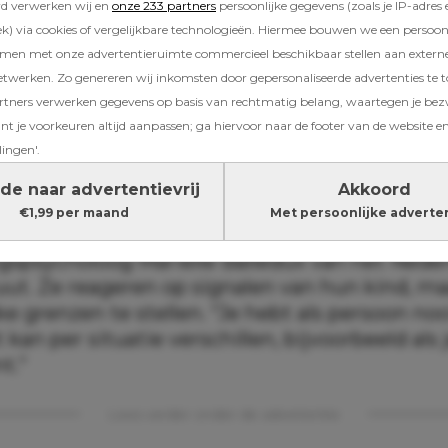
rd verwerken wij en
onze 233 partners
persoonlijke gegevens (zoals je IP-adres 
bben daar een radar voor. En ze prikken erdoo
) via cookies of vergelijkbare technologieën. Hiermee bouwen we een persoonli
elt, maar niet daadwerkelijk van plan bent om 
amen met onze advertentieruimte commercieel beschikbaar stellen aan extern
 begint Dietz.
etwerken. Zo genereren wij inkomsten door gepersonaliseerde advertenties te 
ners verwerken gegevens op basis van rechtmatig belang, waartegen je be
t je voorkeuren altijd aanpassen; ga hiervoor naar de footer van de website en
len
lingen'.
en zijn er vier opvoedstijlen: autoritair, autorit
de naar advertentievrij
Akkoord
 en niet betrokken. “De meerderheid van de ou
€1,99 per maand
Met persoonlijke adverte
eft een autoritatieve opvoedstijl,” zegt
gspsycholoog Marielle Balledux van het Nede
uut. Ze reageren op signalen van hun kind, m
ke grenzen te stellen. “Je hebt als persoon no
et kan per situatie verschillen, bijvoorbeeld als
t.”
Lees verder onder de advertentie