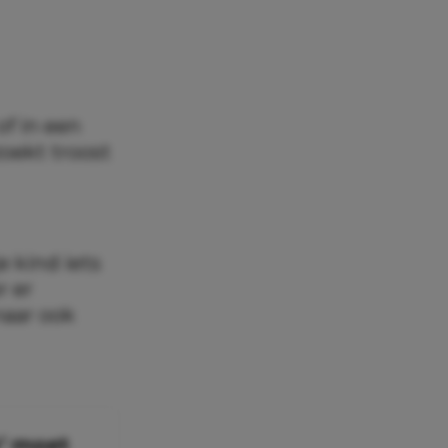
of in een
zoekt troost
e kind iets
r er
maar ook
e’ moet