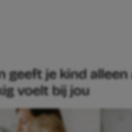
 SIGNALEN GEEFT JE KIND ALLEEN ALS H
 geeft je kind alleen 
ig voelt bij jou