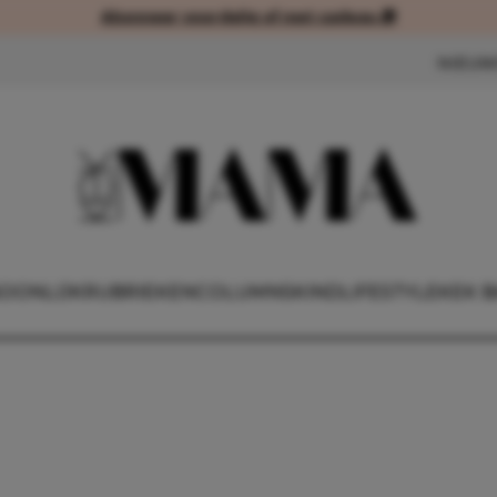
Abonneer voordelig of met cadeau 🎁
Abonneer voordelig of met cad
NIEUW
OONLIJK
RUBRIEKEN
COLUMNS
KIND
LIFESTYLE
KEK B