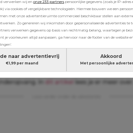
rd verwerken wij en
onze 233 partners
persoonlijke gegevens (zoals je IP-adres 
veilig en gelukkig voelt bij jou:
) via cookies of vergelijkbare technologieën. Hiermee bouwen we een persoonli
amen met onze advertentieruimte commercieel beschikbaar stellen aan extern
etwerken. Zo genereren wij inkomsten door gepersonaliseerde advertenties te 
at een kind zich veilig voelt bij je
ners verwerken gegevens op basis van rechtmatig belang, waartegen je be
t je voorkeuren altijd aanpassen; ga hiervoor naar de footer van de website en
 een meltdown
lingen'.
en, boos worden – als je kind dat bij jou doet, 
de naar advertentievrij
Akkoord
ent hun veilige haven. Het voelt vertrouwd ge
€1,99 per maand
Met persoonlijke adverte
aten stromen. Niet altijd leuk voor jou, wel ee
. Herkenbaar? Deze meltdown komen vooral 
kinderopvang. In
dit artikel
lees je er meer over
Lees verder onder de advertentie