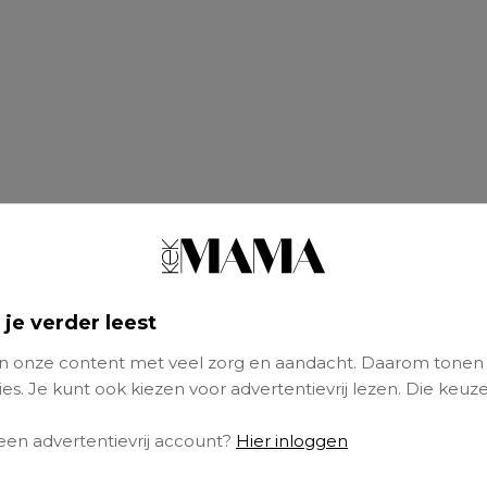
 je verder leest
 onze content met veel zorg en aandacht. Daarom tonen
es. Je kunt ook kiezen voor advertentievrij lezen. Die keuze
ind is niet altijd een blij kind, maar wél een ki
 een advertentievrij account?
Hier inloggen
n wat er speelt. Soms in woorden, soms in drif
ine gebaren. Dit zijn acht hartverwarmende s