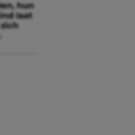
len, hun
ind laat
 zich
.