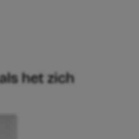
ET ZICH VEILIG EN GELUKKIG VOELT BIJ
als het zich