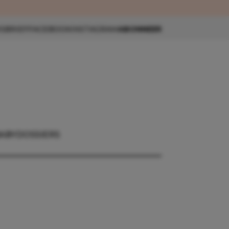
eau 🎁
SBRIEF
FACEBOOK
INSTAGRAM
ABONNEER
ABY
DOSSIERS