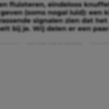
n fluisteren, eindeloos knuffe
geven (soms nogal luid): een k
rassende signalen zien dat het
oelt bij je. Wij delen er een paar
Lees verder onder de advertentie