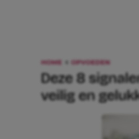
HOME
OPVOEDEN
DEZE 8
Deze 8 signalen
veilig en gelukk