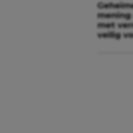
Geheime
mening 
met ver
veilig v