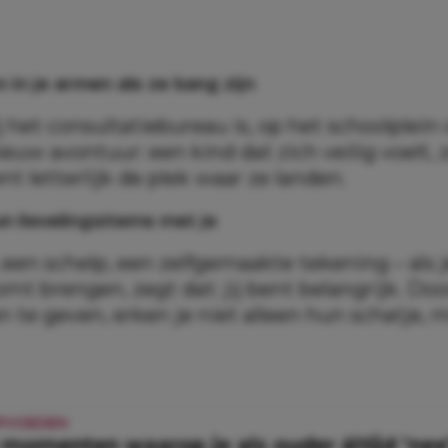
n in je armen als ze bang zijn
j het consultatiebureau is, op het schoolplein 
uw avontuur: een kind dat zich veilig voelt, 
bent letterlijk de plek waar ze landen.
un lievelingsitems met je
 een schelp, een zelfgemaakte tekening – als j
mt brengen, zegt dat: jij bent belangrijk. Doo
 te geven, erken je niet alleen hun schatje, 
PVOEDEN
 momenten waarop je als ouder áltijd ‘ne