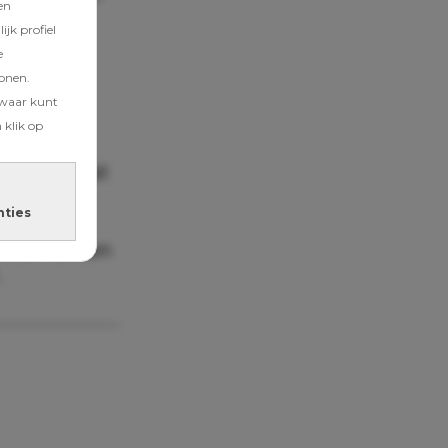
en
jk profiel
e
tonen.
zwaar kunt
 klik op
betekent dat
noeg om de
nties
n
voor na een
.