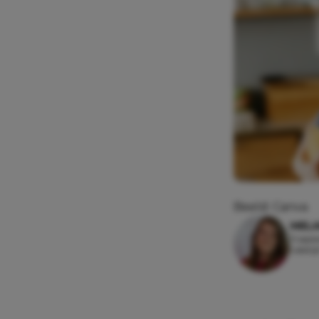
Beeld: Canva
MEL
11 sep
Leesti