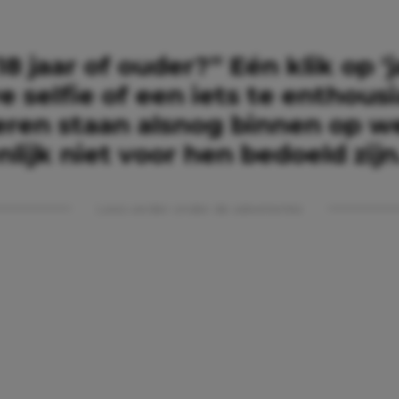
18 jaar of ouder?” Eén klik op ‘j
e selfie of een iets te enthousi
eren staan alsnog binnen op w
nlijk niet voor hen bedoeld zijn
Lees verder onder de advertentie