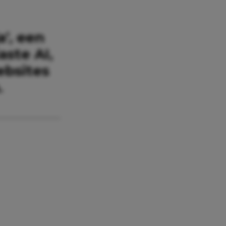
a’, een
aste AI,
ebsites
.