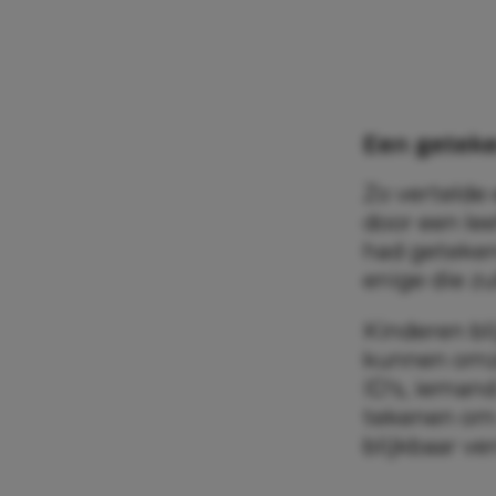
Een getek
Zo vertelde
door een lee
had getekend
enige die zu
Kinderen bli
kunnen omze
ID’s, ieman
tekenen om 
blijkbaar ve