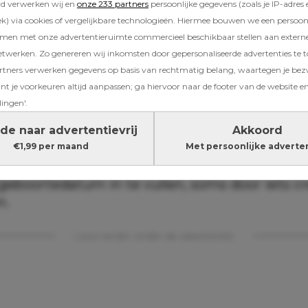
rd verwerken wij en
onze 233 partners
persoonlijke gegevens (zoals je IP-adres 
kt dat de verplichte leeftijdscontroles online 
) via cookies of vergelijkbare technologieën. Hiermee bouwen we een persoonli
 omzeilen zijn. En eerlijk? Dat baart zorgen.
amen met onze advertentieruimte commercieel beschikbaar stellen aan extern
etwerken. Zo genereren wij inkomsten door gepersonaliseerde advertenties te 
ners verwerken gegevens op basis van rechtmatig belang, waartegen je be
t je voorkeuren altijd aanpassen; ga hiervoor naar de footer van de website en
lingen'.
derzoek werden duizend kinderen en hun ou
 De conclusie liegt er niet om: bijna de helft
de naar advertentievrij
Akkoord
emt de leeftijdschecks “simpel te omzeilen” 
€1,99 per maand
Met persoonlijke adverte
 toe dat ook echt gedaan te hebben. Soms d
geboortedatum in te vullen, soms door iets cr
n.
Lees verder onder de advertentie