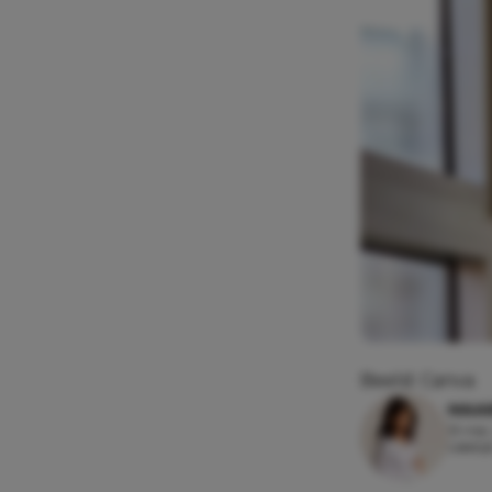
Beeld: Canva
MAAI
13 mei
Leesti