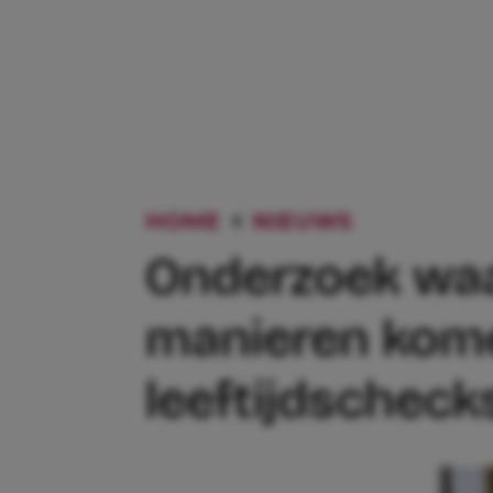
HOME
NIEUWS
ONDERZOE
Onderzoek waa
manieren kome
leeftijdscheck