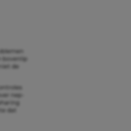
roblemen
n bovenlip
niet de
ontroles
over nep-
eharing
te dat