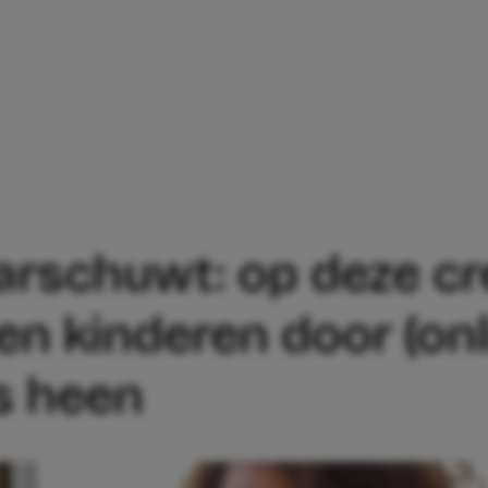
K WAARSCHUWT: OP DEZE CREATIEVE M
rschuwt: op deze cr
n kinderen door (onl
s heen