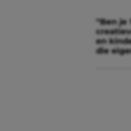
“Ben je 
creatiev
en kind
die eige