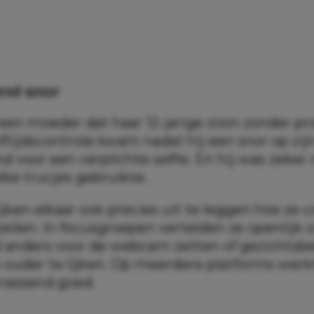
end snor
 een moeder dat haar 12-jarige zoon zonder p
ftijdscontrole kwam nadat hij een snor op zij
 voor een verplichte selfie. En hij was zeker 
lke trucjes gebruikte.
jken elkaar ook precies uit te leggen hoe ze c
ilen. In focusgroepen vertelden ze openlijk 
d anders voor de webcam zetten of gezichtsb
ouder te lijken. Op meerdere platforms werk
rrassend goed.