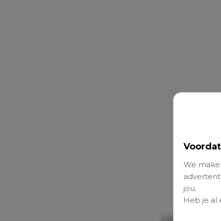
Voordat
We maken
advertenti
jou.
Heb je al
Uit nieuw o