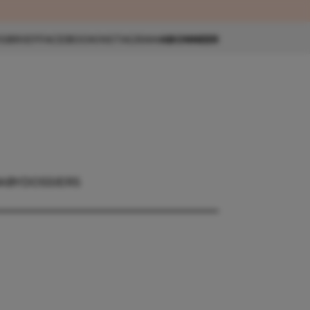
eau 🎁
SBRIEF
FACEBOOK
INSTAGRAM
ABONNEER
ABY
DOSSIERS