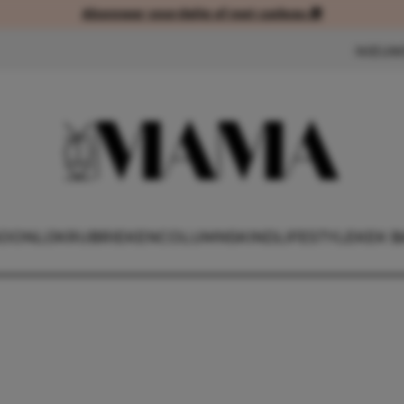
Abonneer voordelig of met cadeau 🎁
Abonneer voordelig of met cad
NIEUW
OONLIJK
RUBRIEKEN
COLUMNS
KIND
LIFESTYLE
KEK B