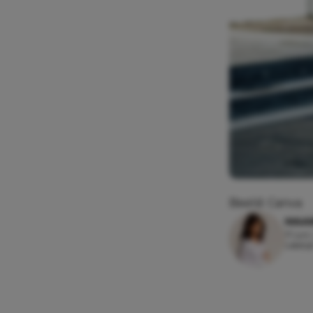
Beeld: Canva
MAAI
17 jun
Leesti