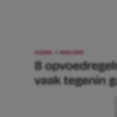
HOME
NIEUWS
8 OPVOED
8 opvoedregel
vaak tegenin 