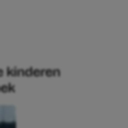
N VAAK TEGENIN GAAN, VOLGENS OND
 kinderen
oek