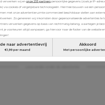
rd verwerken wij en
onze 233 partners
persoonlijke gegevens (zoals je IP-adres 
) via cookies of vergelijkbare technologieën. Hiermee bouwen we een persoonli
amen met onze advertentieruimte commercieel beschikbaar stellen aan extern
etwerken. Zo genereren wij inkomsten door gepersonaliseerde advertenties te 
ners verwerken gegevens op basis van rechtmatig belang, waartegen je be
oor kunnen bepaalde gezinsregels vaker tot di
t je voorkeuren altijd aanpassen; ga hiervoor naar de footer van de website en
ouders zien als ongehoorzaamheid, blijkt in ve
lingen'.
an kritisch denken, rechtvaardigheidsgevoel 
efte aan autonomie. Dit zijn acht regels waar
de naar advertentievrij
Akkoord
e en zeer intelligente kinderen volgens expe
€1,99 per maand
Met persoonlijke adverte
ak vraagtekens bij zetten.
Lees verder onder de advertentie