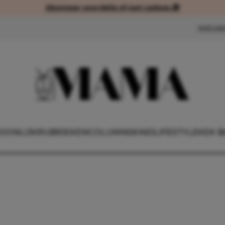
Abonneer voordelig of met cadeau 🎁
Abonneer voordelig of met cad
NIEUW
OONLIJK
RUBRIEKEN
COLUMNS
KIND
LIFESTYLE
KEK B