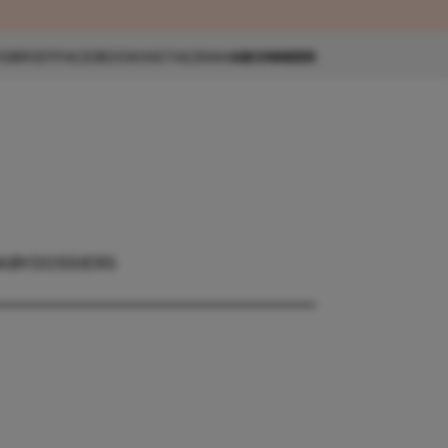
eau 🎁
SBRIEF
FACEBOOK
INSTAGRAM
ABONNEER
ABY
DOSSIERS