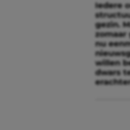
Iedere o
structuu
gezin. 
zomaar 
nu eenma
nieuwsgi
willen 
dwars te
erachte