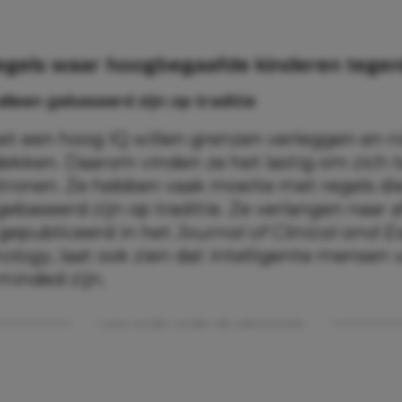
egels waar hoogbegaafde kinderen tegen
 alleen gebaseerd zijn op traditie
t een hoog IQ willen grenzen verleggen en 
ekken. Daarom vinden ze het lastig om zich 
atronen. Ze hebben vaak moeite met regels di
gebaseerd zijn op traditie. Ze verlangen naar a
gepubliceerd in het
Journal of Clinical and 
ology
, laat ook zien dat intelligente mensen 
inded zijn.
Lees verder onder de advertentie