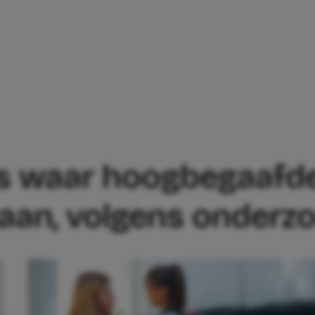
REGELS WAAR HOOGBEGAAFDE KINDERE
s waar hoogbegaafde
gaan, volgens onderz