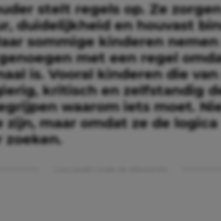
uder stelt regels op. Ze zorge
r, duidelijkheid en houvast bi
Maar sommige kinderen nemen 
genoegen met een regel omdat
al is. Vooral kinderen die van
erig, kritisch en zelfstandig 
begrijpen waarom iets moet. Ni
 zijn, maar omdat ze de logica
r zoeken.
Lees verder onder de advertentie