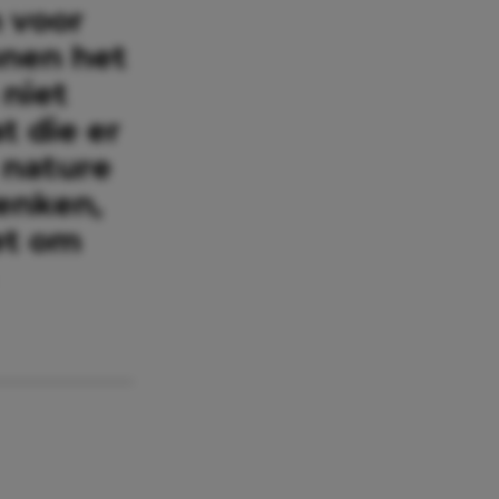
n voor
nnen het
niet
 die er
 nature
denken,
et om