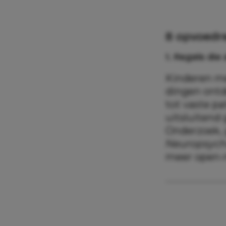
8 opvoedr
1. Regels die
Kinderen me
dingen ontd
tot vaste p
uitsluitend 
Onderzoek, 
Neuropsych
meer open-m