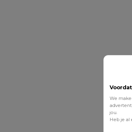
Voordat
We maken
advertenti
jou.
Heb je al