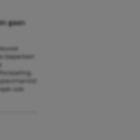
in gaan
nieuwe
te beperken
e
fwisseling.
Experimental
vaak ook