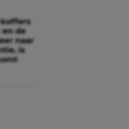
koffers
t en de
eer naar
tie, is
 komt