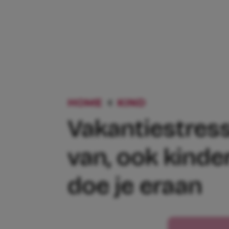
HOME
KIND
VAKANTIESTR
Vakantiestress
van, ook kinde
doe je eraan