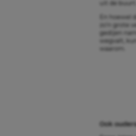
uit de buurt
En hoewel da
zo’n grote v
gedijen nam
wegvalt, ku
waarom.
Ook ouders