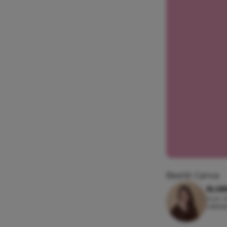
Beeld: Canva
ELSE
5 juli,
Leesti