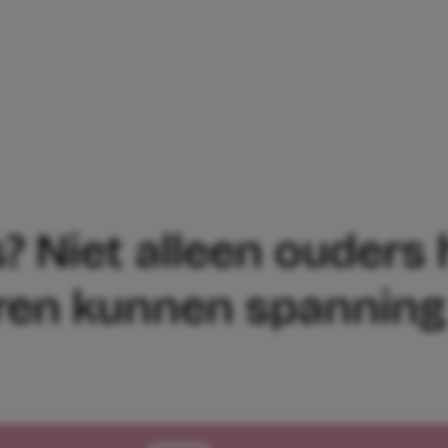
ESS? NIET ALLEEN OUDERS HEBBEN ER 
? Niet alleen ouders 
ren kunnen spanning 