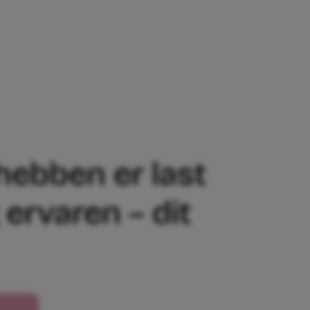
LAST VAN, OOK KINDEREN KUNNEN SPAN
hebben er last
ervaren – dit