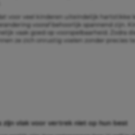
.
t voor veel kinderen uiteindelijk hartstikke l
erandering vooraf behoorlijk spannend zijn. K
elijk vaak goed op voorspelbaarheid. Zodra di
nnen ze zich onrustig voelen zonder precies t
 zijn vlak voor vertrek niet op hun best