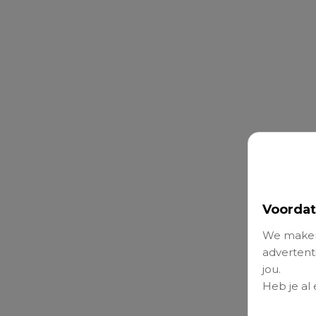
Voordat
We maken
advertenti
jou.
Heb je al