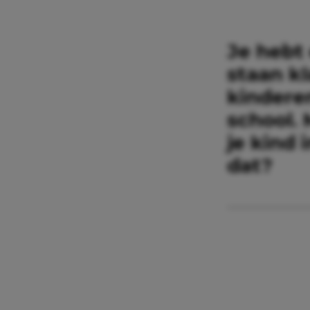
Je hebt
staan kl
kindere
school. 
je kind
dat?