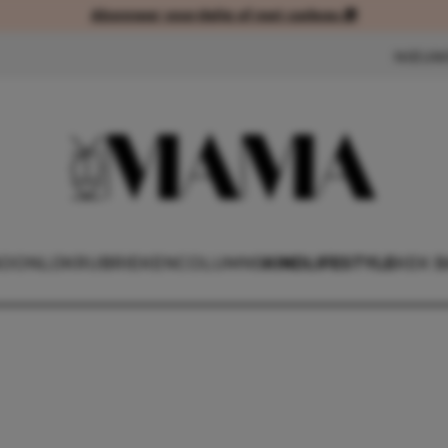
Abonneer voordelig of met cadeau 🎁
Abonneer voordelig of met cad
NIEUW
OONLIJK
RUBRIEKEN
COLUMNS
KIND
LIFESTYLE
KEK B