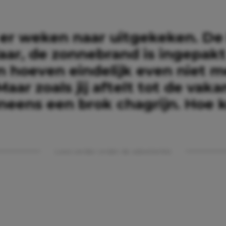
 er weken naar uitgekeken. De 
aar, de zonnebrand is ingepak
n hoeven eindelijk even niet m
Maar zoals jij aftelt tot de vakan
 ineens een brok chagrijn. Hoe
Lees verder onder de advertentie