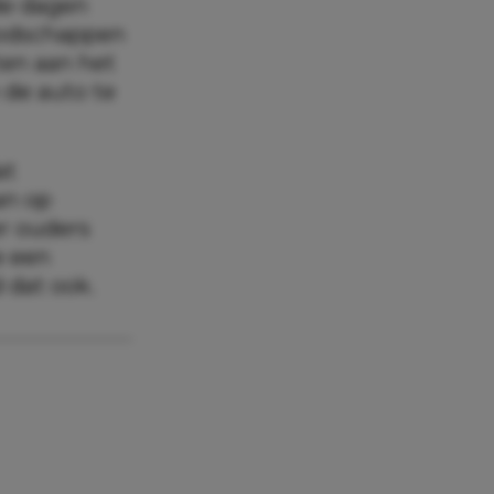
 de dagen
boodschappen
ten aan het
 de auto te
at
an op
r ouders
e een
 dat ook.