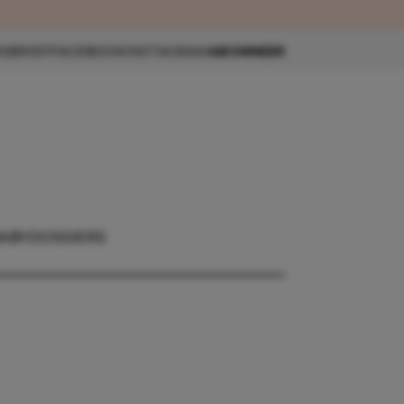
eau 🎁
SBRIEF
FACEBOOK
INSTAGRAM
ABONNEER
ABY
DOSSIERS