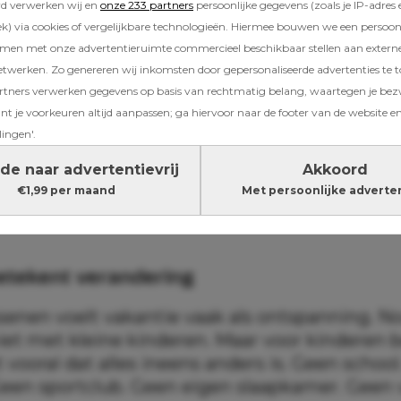
rd verwerken wij en
onze 233 partners
persoonlijke gegevens (zoals je IP-adres 
) via cookies of vergelijkbare technologieën. Hiermee bouwen we een persoonli
amen met onze advertentieruimte commercieel beschikbaar stellen aan extern
n een blij kind dat aftelt naar het zwembad, zi
etwerken. Zo genereren wij inkomsten door gepersonaliseerde advertenties te 
agrijn naast je op de bank. Er wordt om alles 
ners verwerken gegevens op basis van rechtmatig belang, waartegen je be
kt met broers en zussen en slapen lijkt opee
t je voorkeuren altijd aanpassen; ga hiervoor naar de footer van de website en
lingen'.
 Dan ben je niet de enige. Want hoewel vele
de naar advertentievrij
Akkoord
als iets leuks, kunnen kinderen er stiekem beh
€1,99 per maand
Met persoonlijke adverte
rijgen.
etekent verandering
senen voelt vakantie vaak als ontspanning. No
iet met kleine kinderen. Maar voor kinderen 
 vooral dat alles ineens anders is. Geen schoo
Geen sportclub. Geen eigen slaapkamer. Geen 