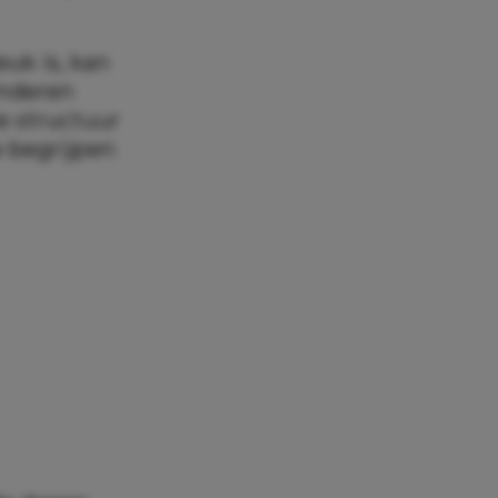
euk is, kan
inderen
e structuur
e begrijpen