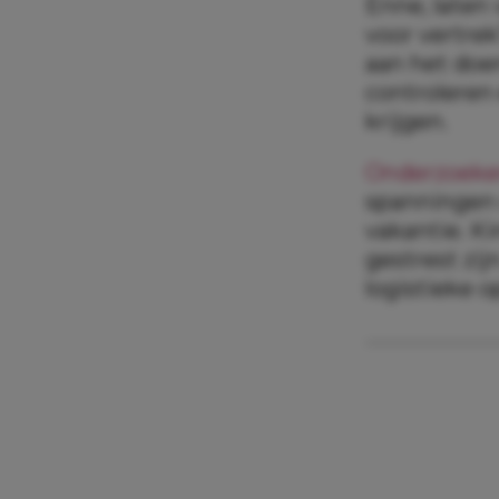
Enne, laten 
voor vertre
aan het doe
controleren 
krijgen.
Onderzoeke
spanningen 
vakantie. K
gestrest zij
logistieke o