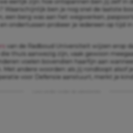
we eerlijk zijn: hoe ontspannen ben jij zelf in
k? Waarschijnlijk ben je nog snel de laatste 
n, een berg was aan het wegwerken, paspoor
en ondertussen probeer je iedereen op tijd in
rs
van de Radboud Universiteit wijzen erop d
die thuis aanwezig zijn, vaak gewoon meega
inderen voelen bovendien haarfijn aan wannee
n. Met andere woorden: als jij rondloopt alsof j
peratie voor Defensie aanstuurt, merkt je kind
Lees verder onder de advertentie