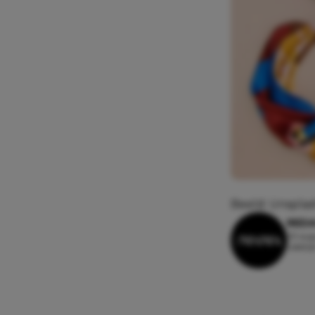
Beeld: Unspla
REDA
23 aug
Leesti