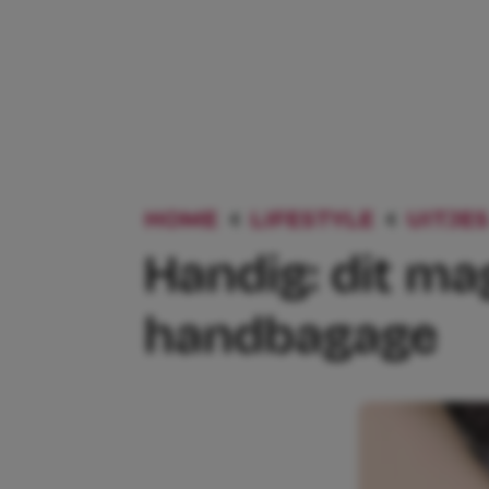
HOME
LIFESTYLE
UITJES
Handig: dit mag
handbagage