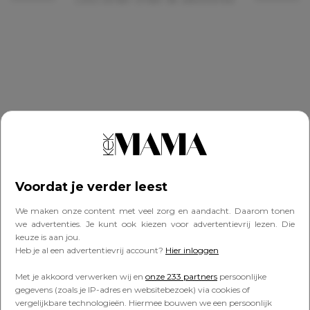
Voordat je verder leest
Volgens Megan Kuhfeld, directeur groeimodellen
We maken onze content met veel zorg en aandacht. Daarom tonen
en analyses bij NWEA, besteden veel scholen de
we advertenties. Je kunt ook kiezen voor advertentievrij lezen. Die
eerste twee tot zes weken van het nieuwe
keuze is aan jou.
schooljaar aan het herhalen van oude lesstof, maar
Heb je al een advertentievrij account?
Hier inloggen
is dat niet altijd genoeg om alle verschillen weg te
werken.
Met je akkoord verwerken wij en
onze 233 partners
persoonlijke
“Hoewel veel leerkrachten de eerste twee tot zes
gegevens (zoals je IP-adres en websitebezoek) via cookies of
weken van het nieuwe schooljaar besteden aan het
vergelijkbare technologieën. Hiermee bouwen we een persoonlijk