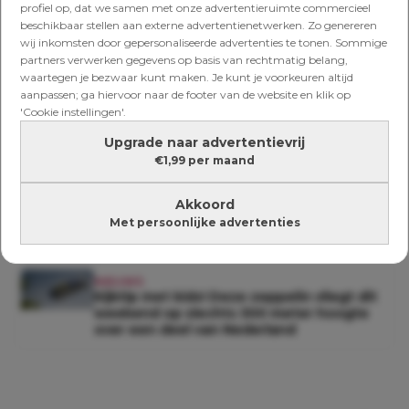
Ook interessant voor jou
profiel op, dat we samen met onze advertentieruimte commercieel
beschikbaar stellen aan externe advertentienetwerken. Zo genereren
wij inkomsten door gepersonaliseerde advertenties te tonen. Sommige
partners verwerken gegevens op basis van rechtmatig belang,
FAVORITES
waartegen je bezwaar kunt maken. Je kunt je voorkeuren altijd
Barbecueën zonder gedoe? Deze
aanpassen; ga hiervoor naar de footer van de website en klik op
alleskunner wil je deze zomer écht
'Cookie instellingen'.
hebben
Upgrade naar advertentievrij
€1,99 per maand
FASHION
Matchende zwemkleding met je mini?
Akkoord
Deze collectie maakt mag niet ontbreken
Met persoonlijke advertenties
in je koffer
NIEUWS
Kijktip met kids! Deze zeppelin vliegt dit
weekend op slechts 300 meter hoogte
over een deel van Nederland