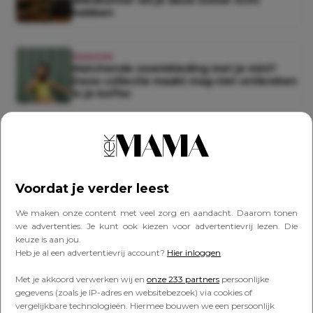
hebben
FASHION
Matchende zwemkleding met je mini?
Deze collectie maakt mag niet ontbreken
in je koffer
NIEUWS
Kijktip met kids! Deze zeppelin vliegt dit
weekend op slechts 300 meter hoogte
over een deel van Nederland
Voordat je verder leest
We maken onze content met veel zorg en aandacht. Daarom tonen
Lees verder onder de advertentie
we advertenties. Je kunt ook kiezen voor advertentievrij lezen. Die
keuze is aan jou.
Heb je al een advertentievrij account?
Hier inloggen
Met je akkoord verwerken wij en
onze 233 partners
persoonlijke
gegevens (zoals je IP-adres en websitebezoek) via cookies of
vergelijkbare technologieën. Hiermee bouwen we een persoonlijk