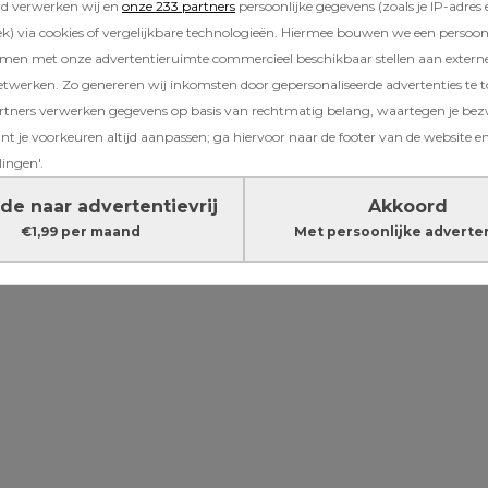
rd verwerken wij en
onze 233 partners
persoonlijke gegevens (zoals je IP-adres 
Lees verder onder de advertentie
) via cookies of vergelijkbare technologieën. Hiermee bouwen we een persoonli
amen met onze advertentieruimte commercieel beschikbaar stellen aan extern
etwerken. Zo genereren wij inkomsten door gepersonaliseerde advertenties te 
ners verwerken gegevens op basis van rechtmatig belang, waartegen je be
t je voorkeuren altijd aanpassen; ga hiervoor naar de footer van de website en
lingen'.
de naar advertentievrij
Akkoord
€1,99 per maand
Met persoonlijke adverte