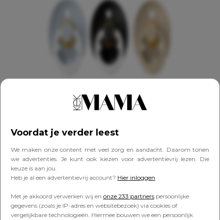
Voordat je verder leest
We maken onze content met veel zorg en aandacht. Daarom tonen
we advertenties. Je kunt ook kiezen voor advertentievrij lezen. Die
keuze is aan jou.
Heb je al een advertentievrij account?
Hier inloggen
Met je akkoord verwerken wij en
onze 233 partners
persoonlijke
gegevens (zoals je IP-adres en websitebezoek) via cookies of
vergelijkbare technologieën. Hiermee bouwen we een persoonlijk