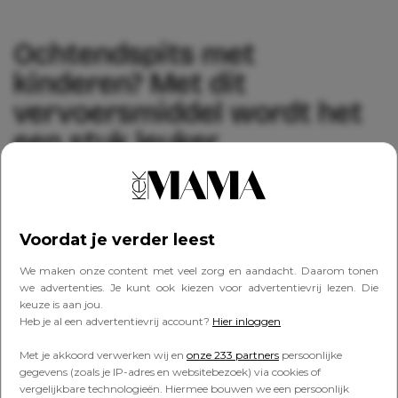
Ochtendspits met
kinderen? Met dit
vervoersmiddel wordt het
een stuk leuker
Voordat je verder leest
We maken onze content met veel zorg en aandacht. Daarom tonen
we advertenties. Je kunt ook kiezen voor advertentievrij lezen. Die
keuze is aan jou.
Heb je al een advertentievrij account?
Hier inloggen
Met je akkoord verwerken wij en
onze 233 partners
persoonlijke
gegevens (zoals je IP-adres en websitebezoek) via cookies of
vergelijkbare technologieën. Hiermee bouwen we een persoonlijk