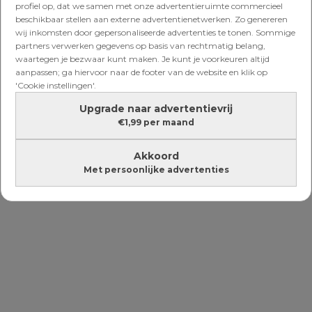
profiel op, dat we samen met onze advertentieruimte commercieel
beschikbaar stellen aan externe advertentienetwerken. Zo genereren
wij inkomsten door gepersonaliseerde advertenties te tonen. Sommige
partners verwerken gegevens op basis van rechtmatig belang,
waartegen je bezwaar kunt maken. Je kunt je voorkeuren altijd
aanpassen; ga hiervoor naar de footer van de website en klik op
'Cookie instellingen'.
Upgrade naar advertentievrij
€1,99 per maand
Akkoord
Met persoonlijke advertenties