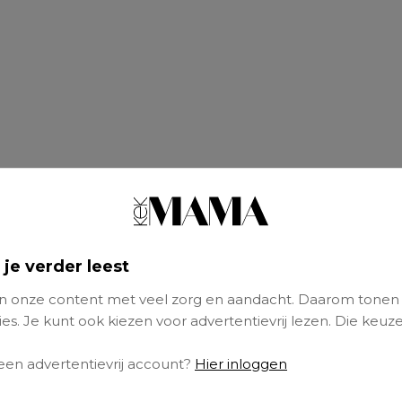
 je verder leest
 onze content met veel zorg en aandacht. Daarom tonen
es. Je kunt ook kiezen voor advertentievrij lezen. Die keuze
 een advertentievrij account?
Hier inloggen
 anderhalf, heeft twee kamers in twee huizen,