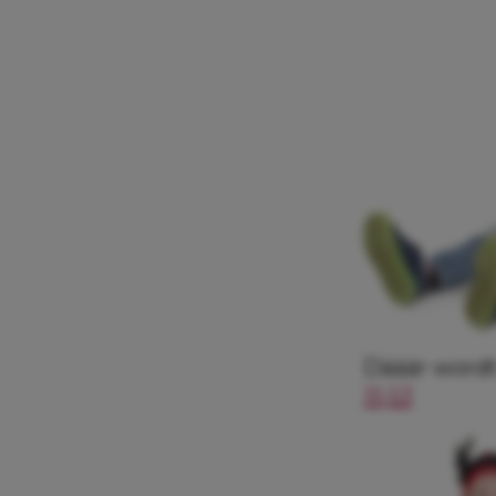
Dááár wordt
15,53