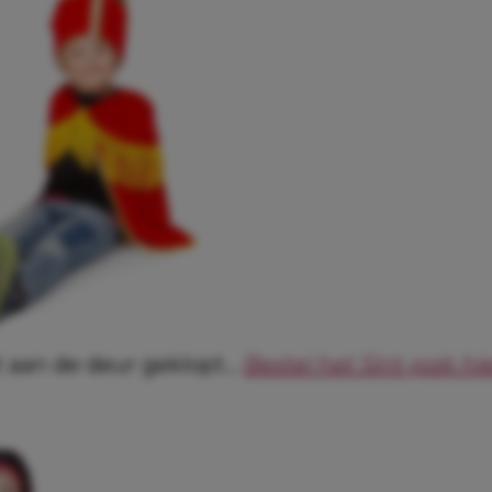
 aan de deur geklopt…
Bestel het Sint-pak hi