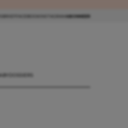
eau 🎁
SBRIEF
FACEBOOK
INSTAGRAM
ABONNEER
ABY
DOSSIERS