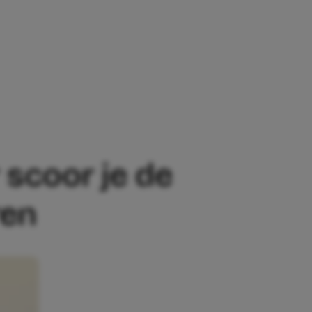
E DE LEUKSTE VERKLEEDKLEDING VOOR K
r scoor je de
ren