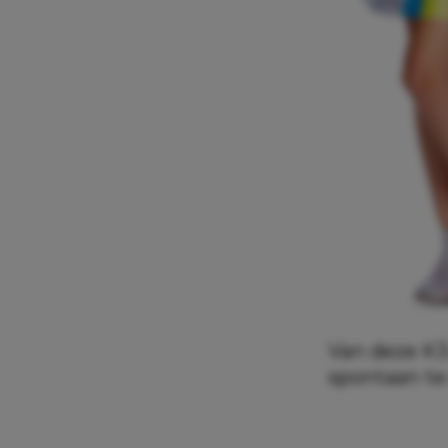
Van deze K3-
spontaan te