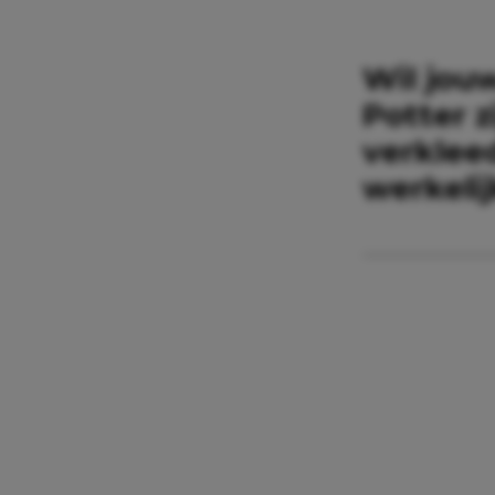
Wil jouw
Potter 
verklee
werkelij