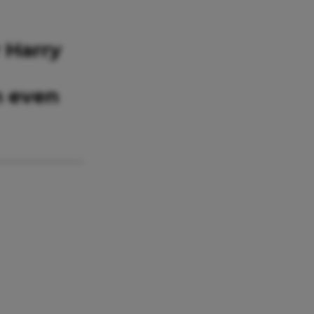
r Harry
n even