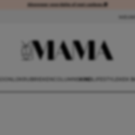
Abonneer voordelig of met cadeau 🎁
Abonneer voordelig of met cad
NIEUW
OONLIJK
RUBRIEKEN
COLUMNS
KIND
LIFESTYLE
KEK B