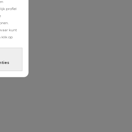
en
jk profiel
e
tonen.
zwaar kunt
 klik op
nties