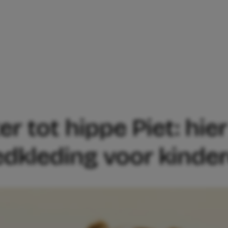
OTTER TOT HIPPE PIET: HIER SCOOR J
r tot hippe Piet: hie
edkleding voor kinde