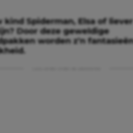
 kind Spiderman, Elsa of lieve
zijn? Door deze geweldige
dpakken worden z’n fantasieë
kheid.
Lees verder onder de advertentie