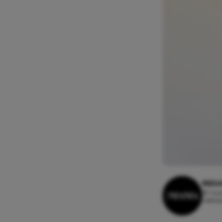
REDA
18 nov
Leestij