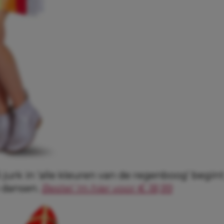
jurk in ‘alle kleuren van de regenboog’ begin
 dansen.
Bestel ‘m hier voor € 18,99