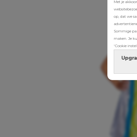
Met je akkoo
websitebezoek
op, dat we s
advertentien
Sommige part
maken. Je kun
'Cookie instel
Upgra