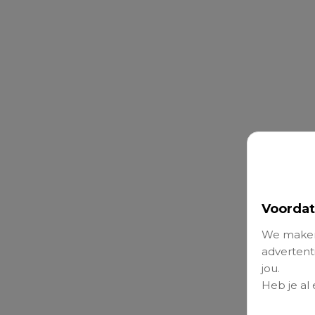
Voordat
We maken
advertenti
jou.
Heb je al