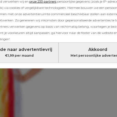
rd verwerken wij en
onze 233 partners
persoonlijke gegevens (zoals je IP-adres 
) via cookies of vergelijkbare technologieën. Hiermee bouwen we een persoonli
amen met onze advertentieruimte commercieel beschikbaar stellen aan extern
etwerken. Zo genereren wij inkomsten door gepersonaliseerde advertenties te 
ners verwerken gegevens op basis van rechtmatig belang, waartegen je be
t je voorkeuren altijd aanpassen; ga hiervoor naar de footer van de website en
lingen'.
de naar advertentievrij
Akkoord
€1,99 per maand
Met persoonlijke adverte