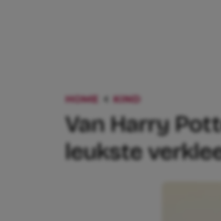
HOME
KIND
VAN HARRY P
Van Harry Potte
leukste verkle