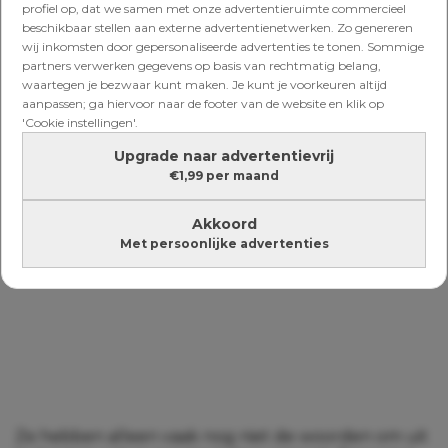
profiel op, dat we samen met onze advertentieruimte commercieel
beschikbaar stellen aan externe advertentienetwerken. Zo genereren
wij inkomsten door gepersonaliseerde advertenties te tonen. Sommige
partners verwerken gegevens op basis van rechtmatig belang,
waartegen je bezwaar kunt maken. Je kunt je voorkeuren altijd
aanpassen; ga hiervoor naar de footer van de website en klik op
'Cookie instellingen'.
Upgrade naar advertentievrij
€1,99 per maand
Akkoord
Met persoonlijke advertenties
Ze hebben alleen vaak nog niet de woorden om uit