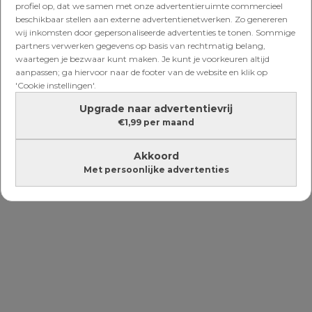
profiel op, dat we samen met onze advertentieruimte commercieel
tussen het riet te poetsen. Baby twee kreeg een
beschikbaar stellen aan externe advertentienetwerken. Zo genereren
handdoek op het bed.
wij inkomsten door gepersonaliseerde advertenties te tonen. Sommige
partners verwerken gegevens op basis van rechtmatig belang,
Lees verder onder de advertentie
waartegen je bezwaar kunt maken. Je kunt je voorkeuren altijd
aanpassen; ga hiervoor naar de footer van de website en klik op
'Cookie instellingen'.
Upgrade naar advertentievrij
€1,99 per maand
Akkoord
Met persoonlijke advertenties