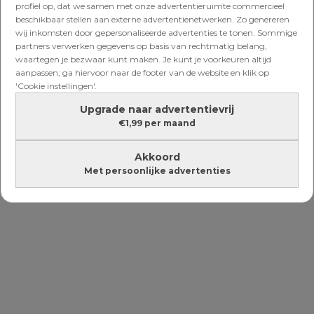
profiel op, dat we samen met onze advertentieruimte commercieel
beschikbaar stellen aan externe advertentienetwerken. Zo genereren
wij inkomsten door gepersonaliseerde advertenties te tonen. Sommige
partners verwerken gegevens op basis van rechtmatig belang,
waartegen je bezwaar kunt maken. Je kunt je voorkeuren altijd
aanpassen; ga hiervoor naar de footer van de website en klik op
'Cookie instellingen'.
Upgrade naar advertentievrij
€1,99 per maand
Akkoord
Met persoonlijke advertenties