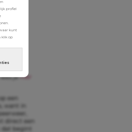
en
jk profiel
e
tonen.
zwaar kunt
 klik op
nties
lees je
hier
op een
s, want in
peerweer,
t direct een
 dat begint