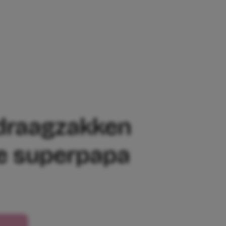
AKKEN MOETEN DRAGEN LAAT JE WEL E
 draagzakken
te superpapa