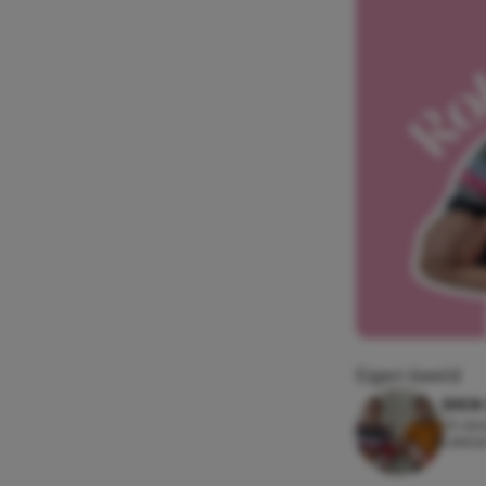
Eigen beeld
DICK
23 okt
Leesti