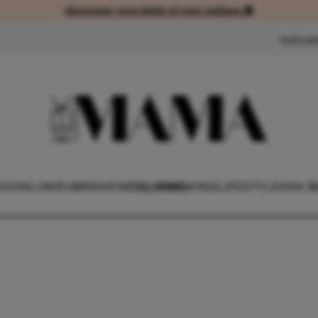
Abonneer voordelig of met cadeau 🎁
Abonneer voordelig of met cad
NIEUW
OONLIJK
RUBRIEKEN
COLUMNS
KIND
LIFESTYLE
KEK B