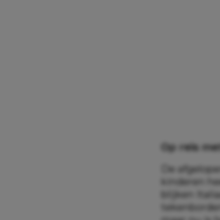
Op reis me
De afgelope
kinderen hee
blijken Ital
tekenborden,
maar nu is h