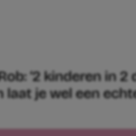
GPAPA ROB: ‘2 KINDEREN IN 2 DRAAGZ
ob: ‘2 kinderen in 2
 laat je wel een ech