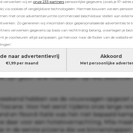
rd verwerken wij en
onze 233 partners
persoonlijke gegevens (zoals je IP-adres 
) via cookies of vergelijkbare technologieën. Hiermee bouwen we een persoonli
amen met onze advertentieruimte commercieel beschikbaar stellen aan extern
etwerken. Zo genereren wij inkomsten door gepersonaliseerde advertenties te 
ners verwerken gegevens op basis van rechtmatig belang, waartegen je be
t je voorkeuren altijd aanpassen; ga hiervoor naar de footer van de website en
lingen'.
de naar advertentievrij
Akkoord
€1,99 per maand
Met persoonlijke adverte
t zijn gezin drie maanden op reis, daarover 
sweekend hebben we de vouwwagen opgezet 
oscane. Voor het eerst tijdens onze lange rei
and en Noord-Italië was het niet bepaald kam
e daar voor een hotelovernachting. Mila maak
e in de eerste pizzeria die we binnenstappen: