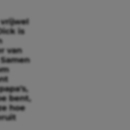
vrijwel
Dick is
n
er van
. Samen
 om
nt
papa’s,
e bent,
 ze hoe
ruit