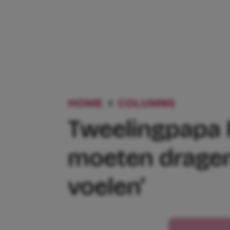
HOME
COLUMNS
TWEELIN
Tweelingpapa R
moeten dragen
voelen’