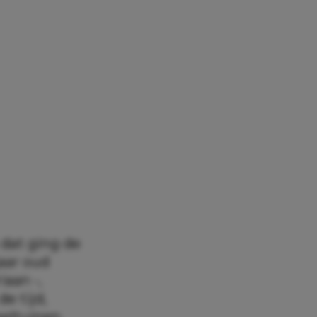
dat ging de
jaar oud
iaan -,
e tijd,
eeltuinen,