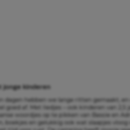
t jonge kinderen
n dagen hebben we lange ritten gemaakt, en 
l goed af. Met liedjes – ook kinderen van 2,5 
iaanse woordjes op te pikken van Bassie en Adr
 boekjes en gelukkig ook wat slaapjes vloog d
et tijd voor rust. De camping heeft mooie sp