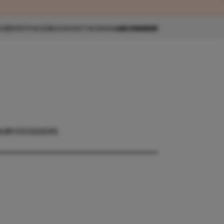
eau 🎁
SBRIEF
FACEBOOK
INSTAGRAM
ABONNEER
ABY
DOSSIERS