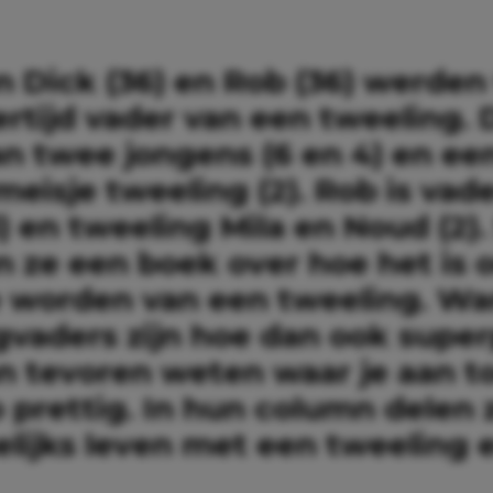
 Dick (36) en Rob (36) werden 
ertijd vader van een tweeling. 
an twee jongens (6 en 4) en ee
eisje tweeling (2). Rob is vad
) en tweeling Mila en Noud (2)
en ze een boek over hoe het is
e worden van een tweeling. Wa
gvaders zijn hoe dan ook super
n tevoren weten waar je aan to
o prettig. In hun column delen
lijks leven met een tweeling e