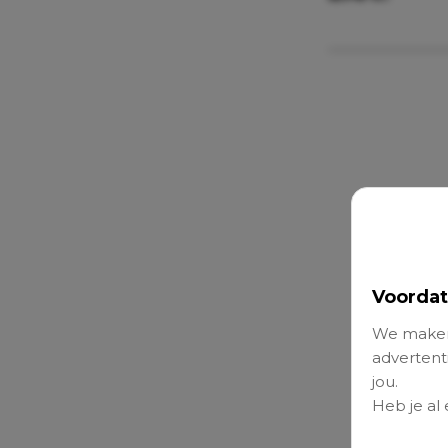
Voordat
We maken
advertenti
jou.
Heb je al