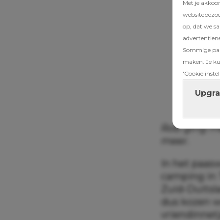
Met je akkoo
websitebezoek
op, dat we s
advertentien
Sommige part
maken. Je kun
'Cookie instel
Upgra
Rob ging me
meer.
In het paa
camping in T
Zuid-Duitsl
dus kozen w
vriendinnetj