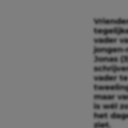
Vrienden
tegelijk
vader v
jongen-m
Jonas (3
schrijv
vader t
tweelin
maar va
is wél z
het dage
ziet.