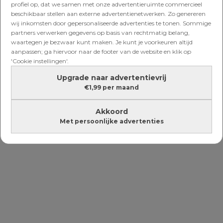
profiel op, dat we samen met onze advertentieruimte commercieel
mijn eerste kind, vraag ik me af wie die vrouw
beschikbaar stellen aan externe advertentienetwerken. Zo genereren
was.
wij inkomsten door gepersonaliseerde advertenties te tonen. Sommige
partners verwerken gegevens op basis van rechtmatig belang,
Lees verder onder de advertentie
waartegen je bezwaar kunt maken. Je kunt je voorkeuren altijd
aanpassen; ga hiervoor naar de footer van de website en klik op
'Cookie instellingen'.
Upgrade naar advertentievrij
€1,99 per maand
Akkoord
Met persoonlijke advertenties