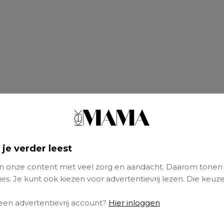
 je verder leest
 onze content met veel zorg en aandacht. Daarom tonen
es. Je kunt ook kiezen voor advertentievrij lezen. Die keuze
 een advertentievrij account?
Hier inloggen