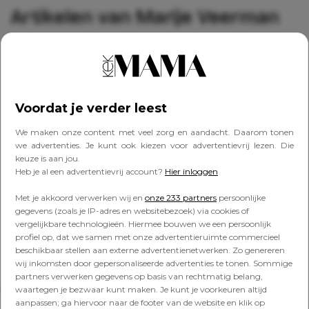
Artikelen van Marije Veerman
OPVOEDEN
Zo leer je je zoon écht wat
Voordat je verder leest
gelijkwaardigheid en respect
voor vrouwen betekent, aldus
We maken onze content met veel zorg en aandacht. Daarom tonen
een expert
we advertenties. Je kunt ook kiezen voor advertentievrij lezen. Die
keuze is aan jou.
Heb je al een advertentievrij account?
Hier inloggen
OPVOEDEN
Marije: ‘Hoe kan het dat mijn goed
Met je akkoord verwerken wij en
onze 233 partners
persoonlijke
opgevoede zoon een seksfilmpje
gegevens (zoals je IP-adres en websitebezoek) via cookies of
hielp verspreiden?’
vergelijkbare technologieën. Hiermee bouwen we een persoonlijk
profiel op, dat we samen met onze advertentieruimte commercieel
beschikbaar stellen aan externe advertentienetwerken. Zo genereren
wij inkomsten door gepersonaliseerde advertenties te tonen. Sommige
partners verwerken gegevens op basis van rechtmatig belang,
Lees verder onder de advertentie
waartegen je bezwaar kunt maken. Je kunt je voorkeuren altijd
aanpassen; ga hiervoor naar de footer van de website en klik op