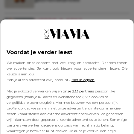
LIEFDE & SEKS
Een inkijkje in het eerste jaar na
mijn scheiding
Voordat je verder leest
LIEFDE & SEKS
We maken onze content met veel zorg en aandacht. Daarom tonen
Nee, ik hoef je man niet: de side-
we advertenties. Je kunt ook kiezen voor advertentievrij lezen. Die
effects van scheiden
keuze is aan jou.
Heb je al een advertentievrij account?
Hier inloggen
Met je akkoord verwerken wij en
onze 233 partners
persoonlijke
gegevens (zoals je IP-adres en websitebezoek) via cookies of
PERSOONLIJK
vergelijkbare technologieën. Hiermee bouwen we een persoonlijk
Poep, luizen, kots en snot: ‘Getver,
profiel op, dat we samen met onze advertentieruimte commercieel
wat zijn kinderen vies’
beschikbaar stellen aan externe advertentienetwerken. Zo genereren
wij inkomsten door gepersonaliseerde advertenties te tonen. Sommige
partners verwerken gegevens op basis van rechtmatig belang,
waartegen je bezwaar kunt maken. Je kunt je voorkeuren altijd