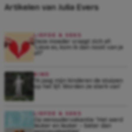
Artikelen van Julia Evers
LIEFDE & SEKS
Deze moeder vraagt zich af:
‘Lieve ex, kom ik dan nooit van je
af?’
KIND
‘Ik jaag mijn kinderen de stuipen
op het lijf. Worden ze sterk van’
LIEFDE & SEKS
Op eenoudervakantie: ‘Het werd
leuker en leuker – beter dan
gezinsvakanties’