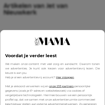
Artikelen van Jet van
Nieuwkerk
RECEPTEN
Traktatierecept: Kermit de Kikker
kokosmakronen
Voordat je verder leest
We maken onze content met veel zorg en aandacht. Daarom tonen
RECEPTEN
we advertenties. Je kunt ook kiezen voor advertentievrij lezen. Die
Traktatierecept: de
keuze is aan jou.
drollenkoekjes van Jet van
Heb je al een advertentievrij account?
Hier inloggen
Nieuwkerk
Met je akkoord verwerken wij en
onze 233 partners
persoonlijke
gegevens (zoals je IP-adres en websitebezoek) via cookies of
vergelijkbare technologieën. Hiermee bouwen we een persoonlijk
RECEPTEN
profiel op, dat we samen met onze advertentieruimte commercieel
Traktatierecept: pizzaslangen
beschikbaar stellen aan externe advertentienetwerken. Zo genereren