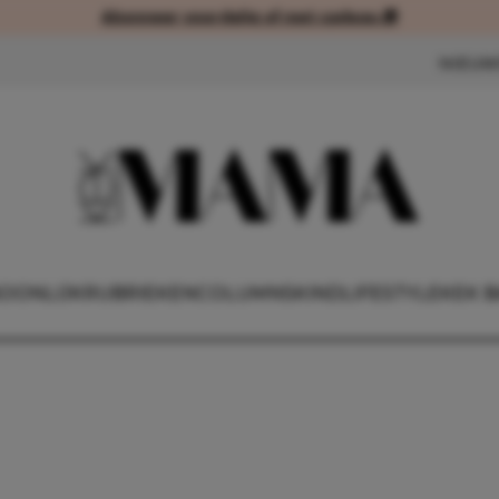
Abonneer voordelig of met cadeau 🎁
Abonneer voordelig of met cad
NIEUW
OONLIJK
RUBRIEKEN
COLUMNS
KIND
LIFESTYLE
KEK B