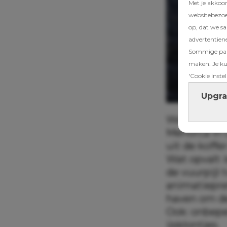
Met je akkoo
websitebezoek
op, dat we s
advertentien
Sommige part
maken. Je kun
'Cookie instel
Upgra
Wat een gelu
Menorca in 
uit de koffe
Wat opvalt i
de vuurpijl
animatiepret
haven om de 
Ook: onbepe
ijsklontjes.