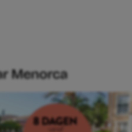
ND NAAR MENORCA
aar Menorca