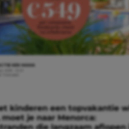
CTIE KEK MAMA
ri, 2019 - 12:01
d: 1 minuten
et kinderen een topvakantie w
 moet je naar Menorca:
tranden die langzaam aflopen i