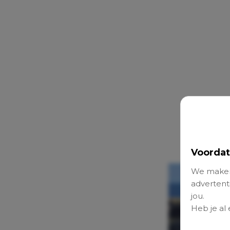
Voordat
We maken
advertenti
jou.
Heb je al