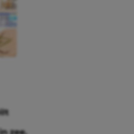
ilt
n zee,