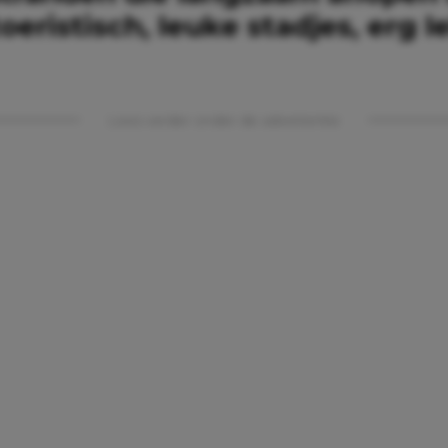
toeristisch, leuke stadjes, erg 
Lees verder onder de advertentie