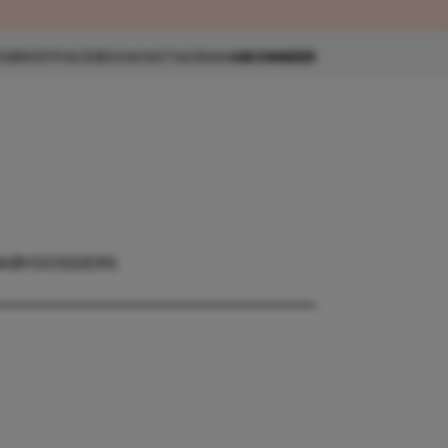
eau 🎁
SBRIEF
FACEBOOK
INSTAGRAM
ABONNEER
ABY
DOSSIERS