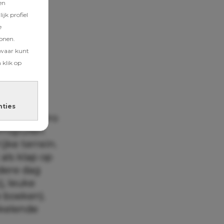
en
jk profiel
e
tonen.
zwaar kunt
 klik op
nties
hotel Zafiro
emspullen
jke terrein.
als klap op
edere dag
j, leuke
e boeken).
nkelende