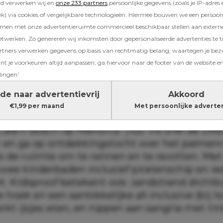
rd verwerken wij en
onze 233 partners
persoonlijke gegevens (zoals je IP-adres 
) via cookies of vergelijkbare technologieën. Hiermee bouwen we een persoonli
amen met onze advertentieruimte commercieel beschikbaar stellen aan extern
etwerken. Zo genereren wij inkomsten door gepersonaliseerde advertenties te 
ners verwerken gegevens op basis van rechtmatig belang, waartegen je be
t je voorkeuren altijd aanpassen; ga hiervoor naar de footer van de website en
lingen'.
de naar advertentievrij
Akkoord
€1,99 per maand
Met persoonlijke adverte
ksvogels zijn kinderen als ze logeren in Apart
Cala’n Bosch op Menorca. Dus: vis snel de zw
r en ga op ontdekkingstocht over het palmenri
s de ruimte om te rennen en te ravotten. Met 
 twee kinderbaden inclusief piratenschip en i
. Kidsproof betekent ook: zandstrand dichtbi
hoek en een aanlokkelijke all-inclusive (bij t
rkt ijsjes eten, en nippen aan sangria met ti