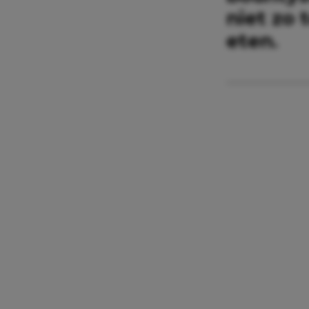
niet zo 
eten.