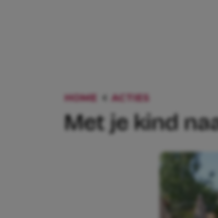
HOME
ACTIES
MET JE KI
Met je kind n