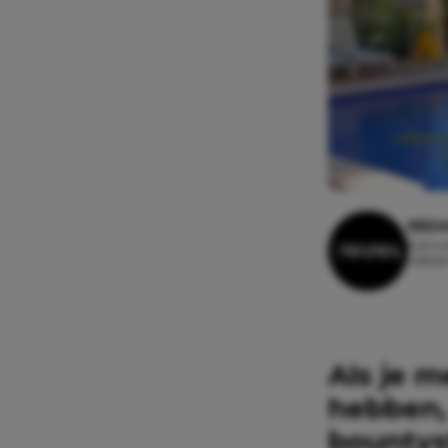
REDA
5 janua
Leestij
Als je m
hebben,
bountys